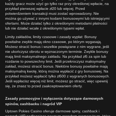
każdy gracz może użyć go tylko raz przy określonej wpłacie, na
przykład pierwszej wpłacie zł20 lub więcej. Przed
potwierdzeniem transakcji musi zostać wprowadzony. Nie
można go używać z innymi kodami bonusowymi lub istniejącymi
ofertami. Może działać tylko z określonymi metodami płatności
lub nie działać wcale z określonymi typami wpłat.
Limity zakładów, limity czasowe i zasady wypłat: Bonusy
powitalne zwykle mają okno czasowe, po którym wygasają.
Możesz stracić bonus i wszelkie powiązane z nim wygrane, jeśli
nie ukończysz obrotu w wyznaczonym terminie. Zwykle bonusy
mają limit maksymalnego zakładu. Na przykład zł5 za spin lub
rozdanie to powszechny limit. Jeśli przekroczysz maksymalny
zakład, możesz stracić bonus. Niektóre bonusy powitalne mają
maksymalną kwotę, którą można wypłacić z gry bonusowej. Na
przykład możesz wypłacić tylko zł500 z wygranych bonusowych.
Jeśli wypłacisz więcej niż limit, możesz go stracić, więc upewnij
się, że znasz to przed zaakceptowaniem oferty.
Zasady promocyjne i wyłączenia dotyczące darmowych
spinów, cashbacku i nagród VIP
Uptown Pokies Casino oferuje darmowe spiny, cashback i
nagrody VIP podlegające pewnym zasadom promocyjnym, które