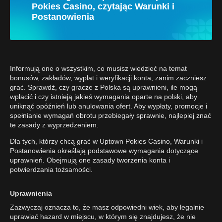
Pokies Casino, czytając Warunki i
Postanowienia
Informują one o wszystkim, co musisz wiedzieć na temat
bonusów, zakładów, wypłat i weryfikacji konta, zanim zaczniesz
grać. Sprawdź, czy gracze z Polska są uprawnieni, ile mogą
wpłacić i czy istnieją jakieś wymagania oparte na polski, aby
uniknąć opóźnień lub anulowania ofert. Aby wypłaty, promocje i
spełnianie wymagań obrotu przebiegały sprawnie, najlepiej znać
te zasady z wyprzedzeniem.
Dla tych, którzy chcą grać w Uptown Pokies Casino, Warunki i
Postanowienia określają podstawowe wymagania dotyczące
uprawnień. Obejmują one zasady tworzenia konta i
potwierdzania tożsamości.
Uprawnienia
Zazwyczaj oznacza to, że masz odpowiedni wiek, aby legalnie
uprawiać hazard w miejscu, w którym się znajdujesz, że nie