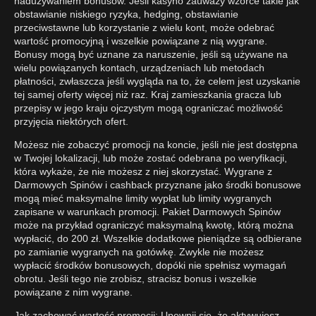
nadużywaniem bonusów. Jeśli kasyno zauważy wzorce takie jak
obstawianie niskiego ryzyka, hedging, obstawianie
przeciwstawne lub korzystanie z wielu kont, może odebrać
wartość promocyjną i wszelkie powiązane z nią wygrane.
Bonusy mogą być uznane za naruszenie, jeśli są używane na
wielu powiązanych kontach, urządzeniach lub metodach
płatności, zwłaszcza jeśli wygląda na to, że celem jest uzyskanie
tej samej oferty więcej niż raz. Kraj zamieszkania gracza lub
przepisy w jego kraju ojczystym mogą ograniczać możliwość
przyjęcia niektórych ofert.
Możesz nie zobaczyć promocji na koncie, jeśli nie jest dostępna
w Twojej lokalizacji, lub może zostać odebrana po weryfikacji,
która wykaże, że nie możesz z niej skorzystać. Wygrane z
Darmowych Spinów i cashback przyznane jako środki bonusowe
mogą mieć maksymalne limity wypłat lub limity wygranych
zapisane w warunkach promocji. Pakiet Darmowych Spinów
może na przykład ograniczyć maksymalną kwotę, którą można
wypłacić, do 200 zł. Wszelkie dodatkowe pieniądze są odbierane
po zamianie wygranych na gotówkę. Zwykle nie możesz
wypłacić środków bonusowych, dopóki nie spełnisz wymagań
obrotu. Jeśli tego nie zrobisz, stracisz bonus i wszelkie
powiązane z nim wygrane.
Jak zachować wartość promocji: Upewnij się, że aktywujesz