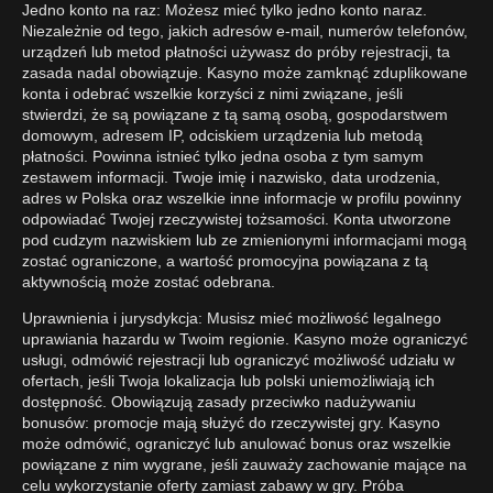
Jedno konto na raz: Możesz mieć tylko jedno konto naraz.
Niezależnie od tego, jakich adresów e-mail, numerów telefonów,
urządzeń lub metod płatności używasz do próby rejestracji, ta
zasada nadal obowiązuje. Kasyno może zamknąć zduplikowane
konta i odebrać wszelkie korzyści z nimi związane, jeśli
stwierdzi, że są powiązane z tą samą osobą, gospodarstwem
domowym, adresem IP, odciskiem urządzenia lub metodą
płatności. Powinna istnieć tylko jedna osoba z tym samym
zestawem informacji. Twoje imię i nazwisko, data urodzenia,
adres w Polska oraz wszelkie inne informacje w profilu powinny
odpowiadać Twojej rzeczywistej tożsamości. Konta utworzone
pod cudzym nazwiskiem lub ze zmienionymi informacjami mogą
zostać ograniczone, a wartość promocyjna powiązana z tą
aktywnością może zostać odebrana.
Uprawnienia i jurysdykcja: Musisz mieć możliwość legalnego
uprawiania hazardu w Twoim regionie. Kasyno może ograniczyć
usługi, odmówić rejestracji lub ograniczyć możliwość udziału w
ofertach, jeśli Twoja lokalizacja lub polski uniemożliwiają ich
dostępność. Obowiązują zasady przeciwko nadużywaniu
bonusów: promocje mają służyć do rzeczywistej gry. Kasyno
może odmówić, ograniczyć lub anulować bonus oraz wszelkie
powiązane z nim wygrane, jeśli zauważy zachowanie mające na
celu wykorzystanie oferty zamiast zabawy w gry. Próba