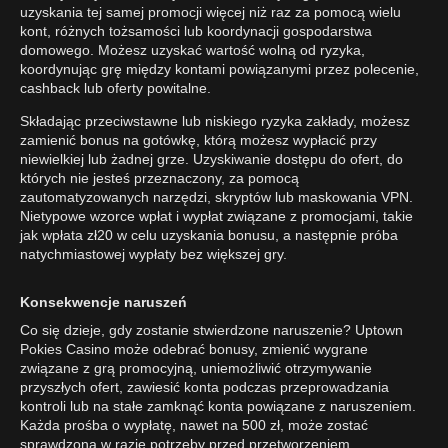
uzyskania tej samej promocji więcej niż raz za pomocą wielu
kont, różnych tożsamości lub koordynacji gospodarstwa
domowego. Możesz uzyskać wartość wolną od ryzyka,
koordynując grę między kontami powiązanymi przez polecenie,
cashback lub oferty powitalne.
Składając przeciwstawne lub niskiego ryzyka zakłady, możesz
zamienić bonus na gotówkę, którą możesz wypłacić przy
niewielkiej lub żadnej grze. Uzyskiwanie dostępu do ofert, do
których nie jesteś przeznaczony, za pomocą
zautomatyzowanych narzędzi, skryptów lub maskowania VPN.
Nietypowe wzorce wpłat i wypłat związane z promocjami, takie
jak wpłata zł20 w celu uzyskania bonusu, a następnie próba
natychmiastowej wypłaty bez większej gry.
Konsekwencje naruszeń
Co się dzieje, gdy zostanie stwierdzone naruszenie? Uptown
Pokies Casino może odebrać bonusy, zmienić wygrane
związane z grą promocyjną, uniemożliwić otrzymywanie
przyszłych ofert, zawiesić konta podczas przeprowadzania
kontroli lub na stałe zamknąć konta powiązane z naruszeniem.
Każda prośba o wypłatę, nawet na 500 zł, może zostać
sprawdzona w razie potrzeby przed przetworzeniem.