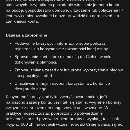
stosownych przypadkach posiadanie więcej niż jednego konta
na osobę, gospodarstwo domowe, urządzenie lub połączenie IP
jest zwykle niedozwolone i może prowadzić do ograniczeń lub
zamknięcia konta.
Działania zabronione
Podawanie fałszywych informacji o sobie podczas
rejestracji lub korzystanie z tożsamości innej osoby.
Sprawdzanie kont, które nie należą do Ciebie, w celu
dokonywania płatności.
Zmowa, zmiana zasad gry lub próba wykorzystania błędów
lub specjalnych ofert.
Umożliwianie innym osobom korzystania z konta lub
dostępu do niego.
Kasyno może odzyskać tylko zweryfikowane saldo, jeśli
naruszono zasadę konta. Jeśli tak się stanie, wygrane i bonusy
związane z naruszeniem mogą zostać unieważnione. W
praktyce możesz zostać poproszony o potwierdzenie
tożsamości przed przetworzeniem prośby o wypłatę, takiej jak
„wypłać 500 zł”, nawet jeśli wcześniej udało Ci się wpłacić i grać.