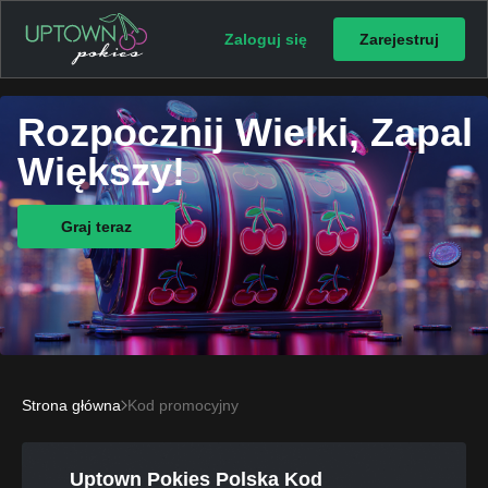
Zaloguj się
Zarejestruj
Rozpocznij Wielki, Zapal
Większy!
Graj teraz
Strona główna
Kod promocyjny
Uptown Pokies Polska Kod