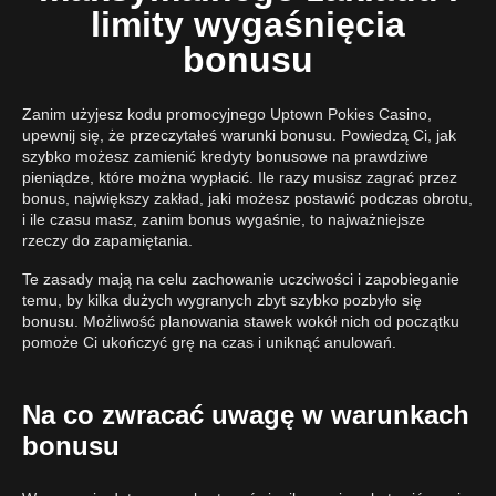
limity wygaśnięcia
bonusu
Zanim użyjesz kodu promocyjnego Uptown Pokies Casino,
upewnij się, że przeczytałeś warunki bonusu. Powiedzą Ci, jak
szybko możesz zamienić kredyty bonusowe na prawdziwe
pieniądze, które można wypłacić. Ile razy musisz zagrać przez
bonus, największy zakład, jaki możesz postawić podczas obrotu,
i ile czasu masz, zanim bonus wygaśnie, to najważniejsze
rzeczy do zapamiętania.
Te zasady mają na celu zachowanie uczciwości i zapobieganie
temu, by kilka dużych wygranych zbyt szybko pozbyło się
bonusu. Możliwość planowania stawek wokół nich od początku
pomoże Ci ukończyć grę na czas i uniknąć anulowań.
Na co zwracać uwagę w warunkach
bonusu