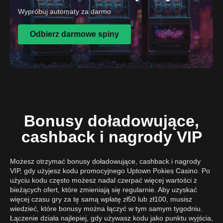
Wypróbuj automaty za darmo
Odbierz darmowe spiny
Bonusy doładowujące,
cashback i nagrody VIP
Możesz otrzymać bonusy doładowujące, cashback i nagrody
VIP, gdy użyjesz kodu promocyjnego Uptown Pokies Casino. Po
użyciu kodu często możesz nadal czerpać więcej wartości z
bieżących ofert, które zmieniają się regularnie. Aby uzyskać
więcej czasu gry za tę samą wpłatę zł50 lub zł100, musisz
wiedzieć, które bonusy można łączyć w tym samym tygodniu.
Łączenie działa najlepiej, gdy używasz kodu jako punktu wyjścia,