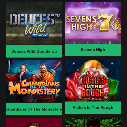
Które gry są najlepsze pod względem bonusów i
różnorodności?
Sevens High
Deuces Wild Double Up
Riches In The Rough
Guardians Of The Monastery