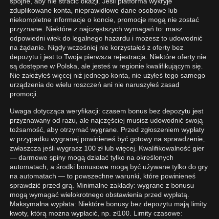
spójne, aby nie stracić okazji. Jeśli platforma wykryje
zduplikowane konta, nieprawidłowe dane osobowe lub
niekompletne informacje o koncie, promocje mogą nie zostać
przyznane. Niektóre z najczęstszych wymagań to: masz
odpowiedni wiek do legalnego hazardu i możesz to udowodnić
na żądanie. Nigdy wcześniej nie korzystałeś z oferty bez
depozytu i jest to Twoja pierwsza rejestracja. Niektóre oferty nie
są dostępne w Polska, ale jesteś w regionie kwalifikującym się.
Nie założyłeś więcej niż jednego konta, nie użyłeś tego samego
urządzenia do wielu roszczeń ani nie naruszyłeś zasad
promocji.
Uwaga dotycząca weryfikacji: czasem bonus bez depozytu jest
przyznawany od razu, ale najczęściej musisz udowodnić swoją
tożsamość, aby otrzymać wygrane. Przed zgłoszeniem wypłaty
w przypadku wygranej powinieneś być gotowy na sprawdzenie,
zwłaszcza jeśli wygrasz 100 zł lub więcej. Kwalifikowalność gier
— darmowe spiny mogą działać tylko na określonych
automatach, a środki bonusowe mogą być używane tylko do gry
na automatach — to powszechne warunki, które powinieneś
sprawdzić przed grą. Minimalne zakłady: wygrane z bonusu
mogą wymagać wielokrotnego obstawienia przed wypłatą.
Maksymalna wypłata: Niektóre bonusy bez depozytu mają limity
kwoty, którą można wypłacić, np. zł100. Limity czasowe: