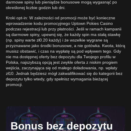
darmowe spiny lub pieniądze bonusowe mogą wygasnąć po
określonej liczbie godzin lub dni.
Kroki opt-in: W zależności od promocji może być konieczne
wprowadzenie kodu promocyjnego Uptown Pokies Casino
podczas rejestracji lub przy płatności. Jeśli w ramach kampanii
są darmowe spiny, upewnij się, że każdy spin ma stałą stawkę
(np. spiny warte zł0.20 każdy) i że wszelkie wygrane są
przyznawane jako środki bonusowe, a nie gotówka. Kwota, którą
musisz obstawić, i czas na wypłatę są pod wpływem tego. Gdy
nie ma dostępnej oferty bez depozytu dla Twojego profilu w
Polska, najszybszą opcją jest zwykle oferta z niskim progiem
wejścia, zaczynająca się od małego doładowania, np. wpłaty
zł10. Jednak będziesz mógł zakwalifikować się do kategorii bez
depozytu tylko wtedy, gdy spełnisz wymagania bieżącej
promocji.
Bonus bez depozytu