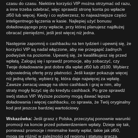
czasu do czasu. Niektóre korzyści VIP można otrzymać od razu,
a inne trzeba odebrać, więc sprawdź stronę konta po wpłacie
zł50 lub więcej. Kiedy i co wybierzesz, to najważniejsze części
inteligentnego łączenia w kasie. Najlepiej użyć bonusu
doładowującego przy wpłacie, przy której planujesz najdłużej
obracać pieniędzmi, jeśli jest więcej niż jedna.
Następnie zapomnij o cashbacku na ten tydzień i upewnij się, że
korzyści VIP są nadal włączone, aby nie przegapić żadnych
podwyżek na poziomie. Upewnij się, że kwalifikujesz się przed
wpłatą. Zaloguj się i sprawdź promocje, aby zobaczyć, czy
Twoje doładowanie jest dobre dla wpłat zł50 lub zł100. Wybierz
odpowiednią ofertę przy płatności. Jeśli kasjer pokazuje więcej
niż jedną ofertę, wybierz tę, która daje najwięcej za wpłatę.
Zawsze zwracaj uwagę na okno cashback i graj w nim, aby
straty mogły liczyć się do kredytu cashback. Po grze sprawdź
swój status VIP. Wyższe poziomy mogą dawać lepsze
doładowania i więcej cashbacku, co sprawia, że Twój oryginalny
kod jest jeszcze bardziej wartościowy.
Wskazówka:
Jeśli grasz z Polska, przeczytaj ponownie warunki
promocji na koncie przed potwierdzeniem wpłaty. Dzieje się tak,
ponieważ promocje i minimalne kwoty wpłat, takie jak zł50,
mogą się różnić w zależności od regionu i statusu gracza.