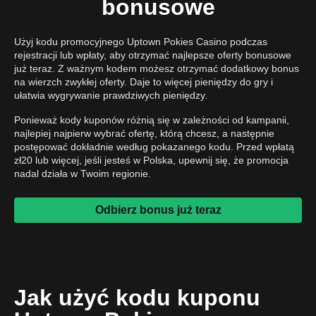
bonusowe
Użyj kodu promocyjnego Uptown Pokies Casino podczas
rejestracji lub wpłaty, aby otrzymać najlepsze oferty bonusowe
już teraz. Z ważnym kodem możesz otrzymać dodatkowy bonus
na wierzch zwykłej oferty. Daje to więcej pieniędzy do gry i
ułatwia wygrywanie prawdziwych pieniędzy.
Ponieważ kody kuponów różnią się w zależności od kampanii,
najlepiej najpierw wybrać ofertę, którą chcesz, a następnie
postępować dokładnie według pokazanego kodu. Przed wpłatą
zł20 lub więcej, jeśli jesteś w Polska, upewnij się, że promocja
nadal działa w Twoim regionie.
Odbierz bonus już teraz
Jak użyć kodu kuponu