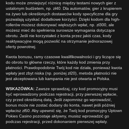
kodu może zmniejszyć różnicę między testami nowych gier z
ustalonym budżetem, np. zł40. Dla automatów, gier z krupierem
na żywo lub określonych dostawców kody specyficzne dla gry
pozwalają uzyskać dodatkowe korzyści. Dzięki kodom dla high-
rollerów możesz dokonywać większych wpłat, np. zł300, ale
możesz mieć do spełnienia surowsze wymagania dotyczące
obrotu. Jeśli nie korzystałeś z konta przez jakiś czas, kody
reaktywacyjne mogą pozwolić na otrzymanie jednorazowej
oferty powrotnej.
Kwota bonusu, ramy czasowe kwalifikowalności i gry liczące się
do obrotu to główne rzeczy, które każdy kod zmienia przy
płatności. Prawdopodobnie Twój kod nie działa, ponieważ kwota
wpłaty jest zbyt niska (np. poniżej zł20), metoda płatności nie
jest akceptowana lub kampania nie jest otwarta w Polska.
WSKAZÓWKA:
Zawsze sprawdzaj, czy kod promocyjny musi
być wprowadzony podczas rejestracji, przy pierwszej wpłacie,
czy przed określoną datą. Jeśli zapomnisz go wprowadzić,
bonus może nie zostać dodany do konta, nawet jeśli później
wpłacisz zł50. Aby upewnić się, że Twój kod promocyjny Uptown
Pokies Casino pozostaje aktywny, musisz wprowadzić go
podczas rejestracji, przed dokonaniem pierwszej wpłaty.