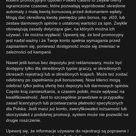
kodem promocyjnym Uptown Pokies Casino to zwykle oferty
ograniczone czasowo, które pozwalają wypróbować określone
automaty z małą kwotą bonusową przed dokonaniem wpłaty.
Mogą dać określoną kwotę pieniędzy jako bonus, np. zł10, lub
zestaw darmowych spinów o ustalonej wartości za spin. Zwykle
obowiązują zasady dotyczące gier, na których można ich
używać, i ile można wypłacić. Upewnij się, że kod promocyjny
jest nadal ważny i że Twoje konto spełnia wymagania przed
zapisaniem się, ponieważ dostępność może się zmieniać w
zależności od kampanii.
Nawet jeśli bonus bez depozytu jest reklamowany, może być
dostępny tylko dla określonych typów graczy, w określonych
okresach rejestracji lub w określonych krajach. Może też zostać
odebrany po zapełnieniu puli bonusowej. Nowi klienci mogą
odebrać tylko jedną ofertę bez depozytu lub darmowych spinów.
Często kraj zamieszkania, a czasem polski, może wpływać na
kwalifikowalność. Jest to szczególnie prawdziwe w przypadku
zasad licencyjnych lub przetwarzania płatności specyficznych
dla Polska. Jeśli masz już konto, zweryfikowałeś tożsamość lub
skorzystałeś z podobnej promocji, system może nie pozwolić na
drugie roszczenie.
Upewnij się, że informacje używane do rejestracji są poprawne i