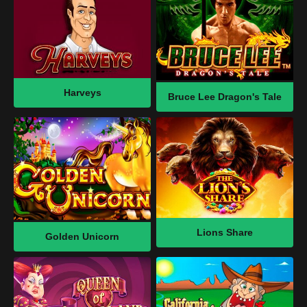
Harveys
Bruce Lee Dragon's Tale
Lions Share
Golden Unicorn