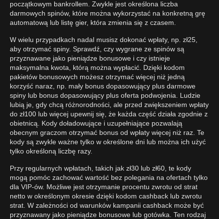
początkowym bankrollem. Zwykle jest określona liczba
darmowych spinów, które można wykorzystać na konkretną grę
automatową lub listę gier, która zmienia się z czasem.
W wielu przypadkach nadal musisz dokonać wpłaty, np. zł25,
aby otrzymać spiny. Sprawdź, czy wygrane ze spinów są
przyznawane jako pieniądze bonusowe i czy istnieje
maksymalna kwota, którą można wypłacić. Dzięki kodom
pakietów bonusowych możesz otrzymać więcej niż jedną
korzyść naraz, np. mały bonus dopasowujący plus darmowe
spiny lub bonus dopasowujący plus oferta podwojenia. Ludzie
lubią je, gdy chcą różnorodności, ale przed zwiększeniem wpłaty
do zł100 lub więcej upewnij się, że każda część działa zgodnie z
obietnicą. Kody doładowujące i uzupełniające pozwalają
obecnym graczom otrzymać bonus od wpłaty więcej niż raz. Te
kody są zwykle ważne tylko w określone dni lub można ich użyć
tylko określoną liczbę razy.
Przy regularnych wpłatach, takich jak zł30 lub zł60, te kody
mogą pomóc zachować wartość bez polegania na ofertach tylko
dla VIP-ów. Możliwe jest otrzymanie procentu zwrotu od strat
netto w określonym okresie dzięki kodom cashback lub zwrotu
strat. W zależności od warunków kampanii cashback może być
przyznawany jako pieniądze bonusowe lub gotówka. Ten rodzaj