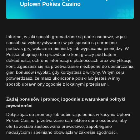
Uptown Pokies Casino
Informe, w jaki sposób gromadzone są dane osobowe, w jaki
sposób są wykorzystywane i w jaki sposób są chronione
podczas gry, wpłacania pieniędzy lub wypłacania pieniędzy. W
Polska obejmuje to sprawdzanie kont graczy pod kątem
dokładności, ochronę informacji o płatnościach oraz weryfikację
kont. Zgadzasz się na przetwarzanie niezbędne do dostarczania
gier, bonusów i wypłat, gdy korzystasz z witryny. W tym celu
potwierdzasz, że masz ukończone polski lub jesteś w inny
sposób uprawniony zgodnie z lokalnymi przepisami.
Żądaj bonusów i promocji zgodnie z warunkami polityki
prywatności
Dołączając do promocji lub odbierając bonus w kasynie Uptown
Pokies Casino, przetwarzane są niektóre dane osobowe, aby
oferta została zastosowana prawidłowo, zapobiegano
nadużyciom i spełniano obowiązki w zakresie zgodności.