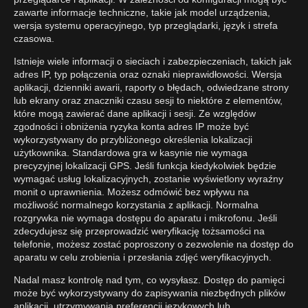
zawarte informacje techniczne, takie jak model urządzenia,
wersja systemu operacyjnego, typ przeglądarki, język i strefa
czasowa.
Istnieje wiele informacji o sieciach i zabezpieczeniach, takich jak
adres IP, typ połączenia oraz oznaki nieprawidłowości. Wersja
aplikacji, dzienniki awarii, raporty o błędach, odwiedzane strony
lub ekrany oraz znaczniki czasu sesji to niektóre z elementów,
które mogą zawierać dane aplikacji i sesji. Ze względów
zgodności i obniżenia ryzyka konta adres IP może być
wykorzystywany do przybliżonego określenia lokalizacji
użytkownika. Standardowa gra w kasynie nie wymaga
precyzyjnej lokalizacji GPS. Jeśli funkcja kiedykolwiek będzie
wymagać usług lokalizacyjnych, zostanie wyświetlony wyraźny
monit o uprawnienia. Możesz odmówić bez wpływu na
możliwość normalnego korzystania z aplikacji. Normalna
rozgrywka nie wymaga dostępu do aparatu i mikrofonu. Jeśli
zdecydujesz się przeprowadzić weryfikację tożsamości na
telefonie, możesz zostać poproszony o zezwolenie na dostęp do
aparatu w celu zrobienia i przesłania zdjęć weryfikacyjnych.
Nadal masz kontrolę nad tym, co wysyłasz. Dostęp do pamięci
może być wykorzystywany do zapisywania niezbędnych plików
aplikacji, utrzymywania preferencji językowych lub