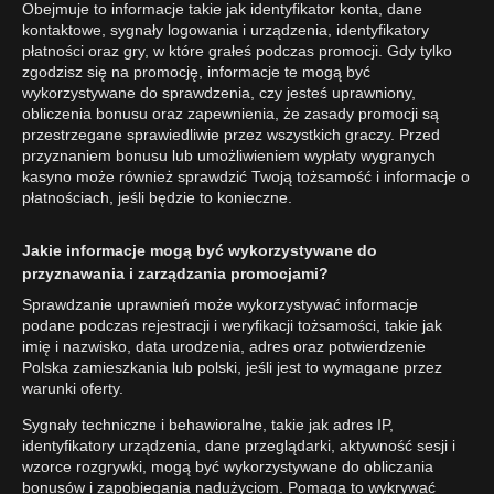
Obejmuje to informacje takie jak identyfikator konta, dane
kontaktowe, sygnały logowania i urządzenia, identyfikatory
płatności oraz gry, w które grałeś podczas promocji. Gdy tylko
zgodzisz się na promocję, informacje te mogą być
wykorzystywane do sprawdzenia, czy jesteś uprawniony,
obliczenia bonusu oraz zapewnienia, że zasady promocji są
przestrzegane sprawiedliwie przez wszystkich graczy. Przed
przyznaniem bonusu lub umożliwieniem wypłaty wygranych
kasyno może również sprawdzić Twoją tożsamość i informacje o
płatnościach, jeśli będzie to konieczne.
Jakie informacje mogą być wykorzystywane do
przyznawania i zarządzania promocjami?
Sprawdzanie uprawnień może wykorzystywać informacje
podane podczas rejestracji i weryfikacji tożsamości, takie jak
imię i nazwisko, data urodzenia, adres oraz potwierdzenie
Polska zamieszkania lub polski, jeśli jest to wymagane przez
warunki oferty.
Sygnały techniczne i behawioralne, takie jak adres IP,
identyfikatory urządzenia, dane przeglądarki, aktywność sesji i
wzorce rozgrywki, mogą być wykorzystywane do obliczania
bonusów i zapobiegania nadużyciom. Pomaga to wykrywać