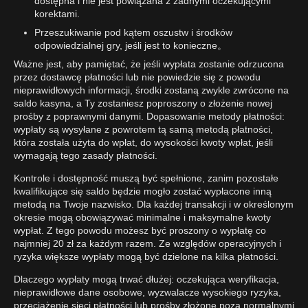
dostępna i nie jest powiązana z żadnymi oczekującymi
korektami.
Przeszukiwanie pod kątem oszustw i środków
odpowiedzialnej gry, jeśli jest to konieczne。
Ważne jest, aby pamiętać, że jeśli wypłata zostanie odrzucona
przez dostawcę płatności lub nie powiedzie się z powodu
nieprawidłowych informacji, środki zostaną zwykle zwrócone na
saldo kasyna, a Ty zostaniesz poproszony o złożenie nowej
prośby z poprawnymi danymi. Dopasowanie metody płatności:
wypłaty są wysyłane z powrotem tą samą metodą płatności,
która została użyta do wpłat, do wysokości kwoty wpłat, jeśli
wymagają tego zasady płatności.
Kontrole i dostępność muszą być spełnione, zanim pozostałe
kwalifikujące się saldo będzie mogło zostać wypłacone inną
metodą na Twoje nazwisko. Dla każdej transakcji i w określonym
okresie mogą obowiązywać minimalne i maksymalne kwoty
wypłat. Z tego powodu możesz być proszony o wypłatę co
najmniej 20 zł za każdym razem. Ze względów operacyjnych i
ryzyka większe wypłaty mogą być dzielone na kilka płatności.
Dlaczego wypłaty mogą trwać dłużej: oczekująca weryfikacja,
nieprawidłowe dane osobowe, wyzwalacze wysokiego ryzyka,
przeciążenie sieci płatności lub prośby złożone poza normalnymi