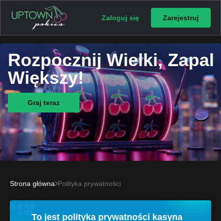
Zaloguj się
Zarejestruj
Rozpocznij Wielki, Zapal
Większy!
Graj teraz
Strona główna
Polityka prywatności
To jest polityka prywatności kasyna