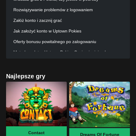
Rozwiązywanie problemów z logowaniem
Załóż konto i zacznij grać
Jak założyć konto w Uptown Pokies
Oferty bonusu powitalnego po zalogowaniu
Metody wpłat w Uptown Pokies Casino i minimalne
doładowania
Dostępne metody wpłat
Najlepsze gry
Jak wypłacić, ile to trwa i dowód tożsamości
Gra na urządzeniach mobilnych
Bezpieczeństwo konta, resetowanie hasła i bezpieczny
dostęp
Licencje, uczciwa gra i odpowiedzialna gra
Contact
Dreams Of Fortune