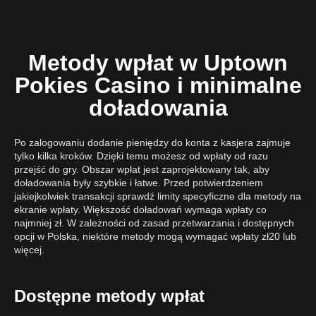
Metody wpłat w Uptown
Pokies Casino i minimalne
doładowania
Po zalogowaniu dodanie pieniędzy do konta z kasjera zajmuje
tylko kilka kroków. Dzięki temu możesz od wpłaty od razu
przejść do gry. Obszar wpłat jest zaprojektowany tak, aby
doładowania były szybkie i łatwe. Przed potwierdzeniem
jakiejkolwiek transakcji sprawdź limity specyficzne dla metody na
ekranie wpłaty. Większość doładowań wymaga wpłaty co
najmniej zł. W zależności od zasad przetwarzania i dostępnych
opcji w Polska, niektóre metody mogą wymagać wpłaty zł20 lub
więcej.
Dostępne metody wpłat