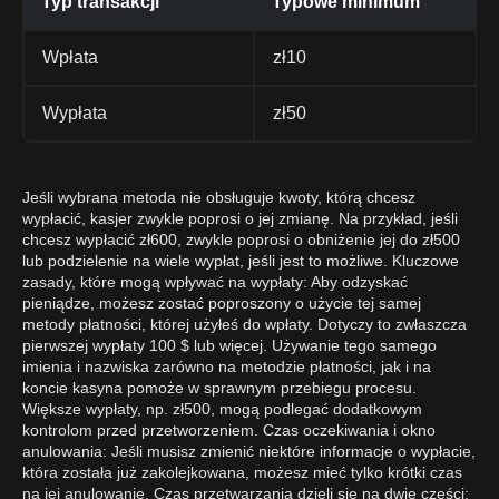
Typ transakcji
Typowe minimum
Wpłata
zł10
Wypłata
zł50
Jeśli wybrana metoda nie obsługuje kwoty, którą chcesz
wypłacić, kasjer zwykle poprosi o jej zmianę. Na przykład, jeśli
chcesz wypłacić zł600, zwykle poprosi o obniżenie jej do zł500
lub podzielenie na wiele wypłat, jeśli jest to możliwe. Kluczowe
zasady, które mogą wpływać na wypłaty: Aby odzyskać
pieniądze, możesz zostać poproszony o użycie tej samej
metody płatności, której użyłeś do wpłaty. Dotyczy to zwłaszcza
pierwszej wypłaty 100 $ lub więcej. Używanie tego samego
imienia i nazwiska zarówno na metodzie płatności, jak i na
koncie kasyna pomoże w sprawnym przebiegu procesu.
Większe wypłaty, np. zł500, mogą podlegać dodatkowym
kontrolom przed przetworzeniem. Czas oczekiwania i okno
anulowania: Jeśli musisz zmienić niektóre informacje o wypłacie,
która została już zakolejkowana, możesz mieć tylko krótki czas
na jej anulowanie. Czas przetwarzania dzieli się na dwie części: