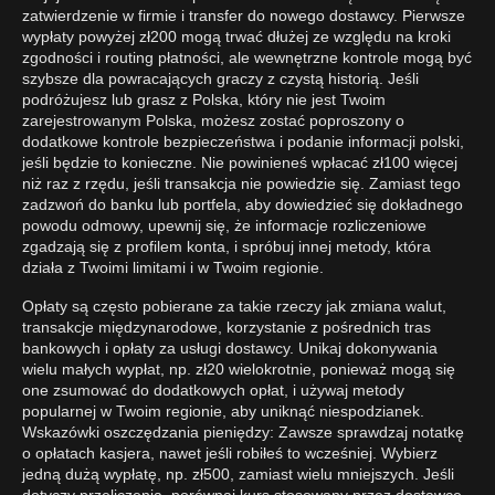
zatwierdzenie w firmie i transfer do nowego dostawcy. Pierwsze
wypłaty powyżej zł200 mogą trwać dłużej ze względu na kroki
zgodności i routing płatności, ale wewnętrzne kontrole mogą być
szybsze dla powracających graczy z czystą historią. Jeśli
podróżujesz lub grasz z Polska, który nie jest Twoim
zarejestrowanym Polska, możesz zostać poproszony o
dodatkowe kontrole bezpieczeństwa i podanie informacji polski,
jeśli będzie to konieczne. Nie powinieneś wpłacać zł100 więcej
niż raz z rzędu, jeśli transakcja nie powiedzie się. Zamiast tego
zadzwoń do banku lub portfela, aby dowiedzieć się dokładnego
powodu odmowy, upewnij się, że informacje rozliczeniowe
zgadzają się z profilem konta, i spróbuj innej metody, która
działa z Twoimi limitami i w Twoim regionie.
Opłaty są często pobierane za takie rzeczy jak zmiana walut,
transakcje międzynarodowe, korzystanie z pośrednich tras
bankowych i opłaty za usługi dostawcy. Unikaj dokonywania
wielu małych wypłat, np. zł20 wielokrotnie, ponieważ mogą się
one zsumować do dodatkowych opłat, i używaj metody
popularnej w Twoim regionie, aby uniknąć niespodzianek.
Wskazówki oszczędzania pieniędzy: Zawsze sprawdzaj notatkę
o opłatach kasjera, nawet jeśli robiłeś to wcześniej. Wybierz
jedną dużą wypłatę, np. zł500, zamiast wielu mniejszych. Jeśli