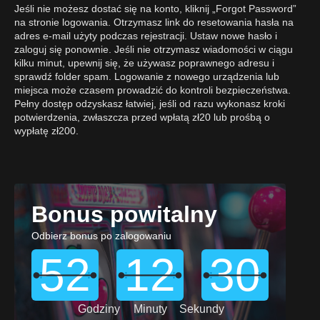
Jeśli nie możesz dostać się na konto, kliknij „Forgot Password”
na stronie logowania. Otrzymasz link do resetowania hasła na
adres e-mail użyty podczas rejestracji. Ustaw nowe hasło i
zaloguj się ponownie. Jeśli nie otrzymasz wiadomości w ciągu
kilku minut, upewnij się, że używasz poprawnego adresu i
sprawdź folder spam. Logowanie z nowego urządzenia lub
miejsca może czasem prowadzić do kontroli bezpieczeństwa.
Pełny dostęp odzyskasz łatwiej, jeśli od razu wykonasz kroki
potwierdzenia, zwłaszcza przed wpłatą zł20 lub prośbą o
wypłatę zł200.
Bonus powitalny
Odbierz bonus po zalogowaniu
52
12
29
Godziny
Minuty
Sekundy