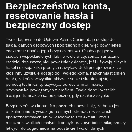
Bezpieczeństwo konta,
resetowanie hasła i
bezpieczny dostęp
Twoje logowanie do Uptown Pokies Casino daje dostęp do
salda, danych osobowych i poprzednich gier, więc powinieneś
codziennie dbać o jego bezpieczeństwo. Osoby grające w
sieciach współdzielonych lub na wielu urządzeniach znacznie
rzadziej dopuszczą nieupoważniony dostęp, jeśli używają silnych
haseł i stosują kilka prostych nawyków. Jeśli podejrzewasz, że
ktoś inny uzyskuje dostęp do Twojego konta, natychmiast zmień
hasło, zakończ wszystkie aktywne sesje i skontaktuj się z
pomocą techniczną, używając adresu e-mail i nazwy
użytkownika powiązanych z profilem. Twoje dane i wszelkie
trwające transakcje są bezpieczne, gdy działasz szybko.
Bezpieczeństwo konta: Na początek upewnij się, że hasło jest
unikalne i nie używasz go na innych stronach, w sieciach
społecznościowych ani w wiadomościach e-mail. Używaj
mieszanki wielkich i małych liter, cyfr oraz symboli i unikaj rzeczy
łatwych do odgadnięcia na podstawie Twoich danych