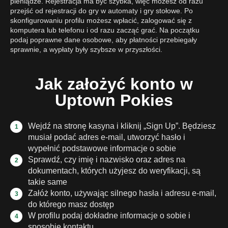
pieniądze. Rejestracja ma być szybka, więc możesz od razu
przejść od rejestracji do gry w automaty i gry stołowe. Po
skonfigurowaniu profilu możesz wpłacić, zalogować się z
komputera lub telefonu i od razu zacząć grać. Na początku
podaj poprawne dane osobowe, aby płatności przebiegały
sprawnie, a wypłaty były szybsze w przyszłości.
Jak założyć konto w
Uptown Pokies
Wejdź na stronę kasyna i kliknij „Sign Up”. Będziesz
musiał podać adres e-mail, utworzyć hasło i
wypełnić podstawowe informacje o sobie
Sprawdź, czy imię i nazwisko oraz adres na
dokumentach, których użyjesz do weryfikacji, są
takie same
Załóż konto, używając silnego hasła i adresu e-mail,
do którego masz dostęp
W profilu podaj dokładne informacje o sobie i
sposobie kontaktu