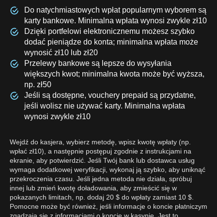
Do natychmiastowych wpłat popularnym wyborem są
karty bankowe. Minimalna wpłata wynosi zwykle zł10
Dzięki portfelowi elektronicznemu możesz szybko
dodać pieniądze do konta; minimalna wpłata może
wynosić zł10 lub zł20
Przelewy bankowe są lepsze do wysyłania
większych kwot; minimalna kwota może być wyższa,
np. zł50
Jeśli są dostępne, vouchery prepaid są przydatne,
jeśli wolisz nie używać karty. Minimalna wpłata
wynosi zwykle zł10
Wejdź do kasjera, wybierz metodę, wpisz kwotę wpłaty (np.
wpłać zł10), a następnie postępuj zgodnie z instrukcjami na
ekranie, aby potwierdzić. Jeśli Twój bank lub dostawca usług
wymaga dodatkowej weryfikacji, wykonaj ją szybko, aby uniknąć
przekroczenia czasu. Jeśli jedna metoda nie działa, spróbuj
innej lub zmień kwotę doładowania, aby zmieścić się w
pokazanych limitach, np. dodaj 20 $ do wpłaty zamiast 10 $.
Pomocne może być również, jeśli informacje o koncie płatniczym
zgadzają się z informacjami o koncie w kasynie. Jest to