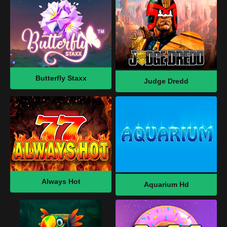
Butterfly Staxx
Judge Dredd
Always Hot
Aquarium Hd