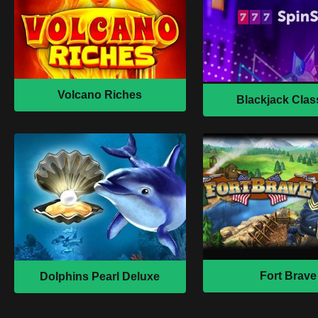
Volcano Riches
Blackjack Clas
Fort Brave
Dolphins Pearl Deluxe