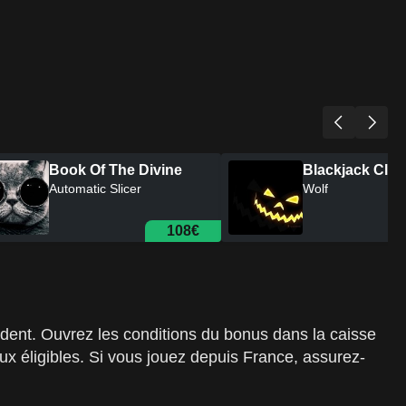
Lil Lady
Book Of The D
Capital F
Automatic Slicer
44€
dent. Ouvrez les conditions du bonus dans la caisse
ux éligibles. Si vous jouez depuis France, assurez-