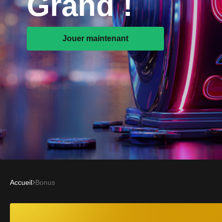
Grand !
Jouer maintenant
Accueil
Bonus