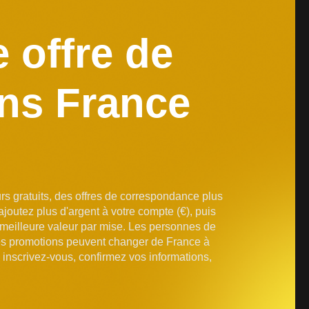
 offre de
ns France
rs gratuits, des offres de correspondance plus
outez plus d'argent à votre compte (€), puis
e meilleure valeur par mise. Les personnes de
es des promotions peuvent changer de France à
 inscrivez-vous, confirmez vos informations,