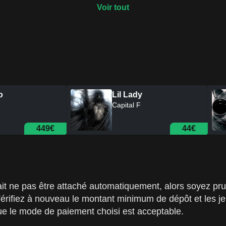
Voir tout
mpin Jalapenos
Cashino
Noggler
352€
449€
it ne pas être attaché automatiquement, alors soyez pru
Vérifiez à nouveau le montant minimum de dépôt et les je
que le mode de paiement choisi est acceptable.