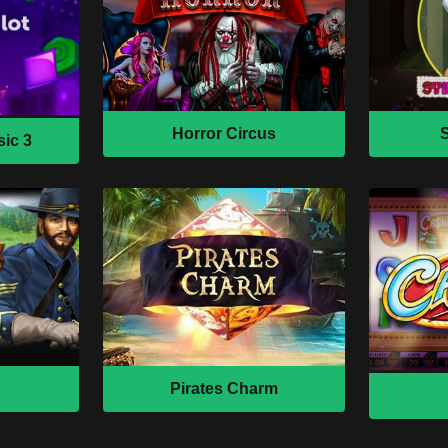
Horror Circus
S
sic 3
Pirates Charm