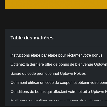
Table des matières
Instructions étape par étape pour réclamer votre bonus
Obtenez la dernière offre de bonus de bienvenue Uptow
Saisie du code promotionnel Uptown Pokies
Comment utiliser un code de coupon et obtenir votre bon
Conditions de bonus qui affectent votre retrait à Uptown 
Meilleures promotions en cours et bonus de rechargeme