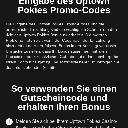
Eingabe des Uptown
Pokies Promo-Codes
Die Eingabe des Uptown Pokies Promo-Codes und die
erforderliche Einzahlung sind die wichtigsten Schritte, um den
richtigen Uptown Pokies Bonus zu erhalten. Die meisten
Probleme treten auf, wenn der Code nach der Einzahlung
hinzugefügt oder der falsche Bonus in der Kasse gewählt wird.
Um sicherzustellen, dass Ihr Bonus zusammen mit allen
Freispielen oder zusätzlichen Guthaben, die damit einhergehen,
Ihrem Konto hinzugefügt und sofort spielbereit ist, befolgen Sie
die untenstehenden Schritte.
So verwenden Sie einen
Gutscheincode und
erhalten Ihren Bonus
Melden Sie sich bei Ihrem Uptown Pokies Casino-
Konto an und gehen Sie zur Kasse, auch Banking-