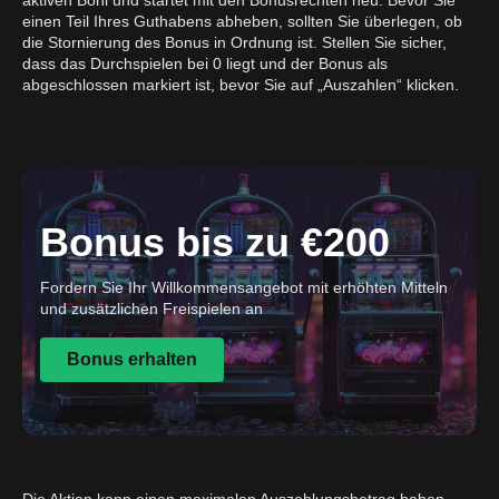
einen Teil Ihres Guthabens abheben, sollten Sie überlegen, ob
die Stornierung des Bonus in Ordnung ist. Stellen Sie sicher,
dass das Durchspielen bei 0 liegt und der Bonus als
abgeschlossen markiert ist, bevor Sie auf „Auszahlen“ klicken.
Bonus bis zu €200
Fordern Sie Ihr Willkommensangebot mit erhöhten Mitteln
und zusätzlichen Freispielen an
Bonus erhalten
Die Aktion kann einen maximalen Auszahlungsbetrag haben.