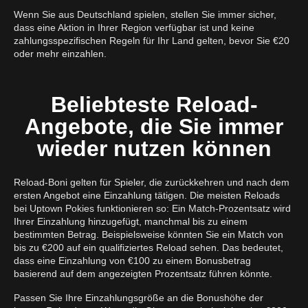
Wenn Sie aus Deutschland spielen, stellen Sie immer sicher,
dass eine Aktion in Ihrer Region verfügbar ist und keine
zahlungsspezifischen Regeln für Ihr Land gelten, bevor Sie €20
oder mehr einzahlen.
Beliebteste Reload-
Angebote, die Sie immer
wieder nutzen können
Reload-Boni gelten für Spieler, die zurückkehren und nach dem
ersten Angebot eine Einzahlung tätigen. Die meisten Reloads
bei Uptown Pokies funktionieren so: Ein Match-Prozentsatz wird
Ihrer Einzahlung hinzugefügt, manchmal bis zu einem
bestimmten Betrag. Beispielsweise könnten Sie ein Match von
bis zu €200 auf ein qualifiziertes Reload sehen. Das bedeutet,
dass eine Einzahlung von €100 zu einem Bonusbetrag
basierend auf dem angezeigten Prozentsatz führen könnte.
Passen Sie Ihre Einzahlungsgröße an die Bonushöhe der