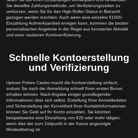
Sie dieselbe Zahlungsmethode, um Verifizierungszeiten zu
verkürzen, wenn Sie für den High-Roller-Status in Betracht
gezogen werden möchten. Auch wenn eine einzelne €1000-
Einzahlung Aufmerksamkeit erregen kann, kommen die besten
personalisierten Angebote in der Regel aus konstanter Aktivität
und einer sauberen Kontoverifizierung.
Schnelle Kontoerstellung
und Verifizierung
Uptown Pokies Casino macht die Kontoerstellung einfach,
sodass Sie nach der Anmeldung schnell Ihren ersten Bonus
erhalten können. Nach Angabe einiger grundlegender
Informationen über sich selbst, Erstellung Ihrer Anmeldedaten
und Sicherstellung der Korrektheit Ihrer Kontaktinformationen
können Sie Geld auf Ihr Konto einzahlen. Sie könnten
beispielsweise eine Einzahlung von €20 oder mehr tätigen,
wenn dies der zum Zeitpunkt in der Kasse angezeigte
Mindestbetrag ist.