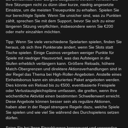
Ihre Sitzungen nicht zu dünn über kurze, niedrig angesetzte
Einsätze, um die meisten Treuepunkte zu erhalten. Spielen Sie
nur berechtigte Spiele. Wenn Sie unsicher sind, was zu Punkten
zählt, sprechen Sie mit dem Support, bevor Sie sich zu einer
längeren Sitzung verpflichten, insbesondere wenn Sie €200
oder mehr einzahlen möchten.
Tipp: Wenn Sie viele verschiedene Spielarten spielen, finden Sie
heraus, ob sich Ihre Punkterate ändert, wenn Sie Slots statt
Tische spielen. Einige Casinos vergeben weniger Punkte für
Spiele mit niedriger Hausvorteil, was das Aufsteigen in die
Stufen erheblich verlängern kann. Größere Reloads, höhere
Match-Obergrenzen und direktere Aktionsverhandlungen sind in
der Regel das Thema bei High-Roller-Angeboten. Anstelle eines
Einheitsbonus kann ein strukturiertes Paket angeboten werden.
Dies könnte ein Reload bis zu €500, eventbasierte Freispiele
oder Verlustausgleichspläne umfassen, die greifen, wenn Ihre
wöchentliche Aktivität einen bestimmten Schwellenwert erreicht.
Diese Angebote können besser sein als reguläre Aktionen,
haben aber in der Regel strengere Regeln dazu, welche Spiele
Sie spielen und wie viel Sie während des Durchspielens setzen
dürfen.
Seien Sie bei Ihren Einzahlungen konsequent und verwenden