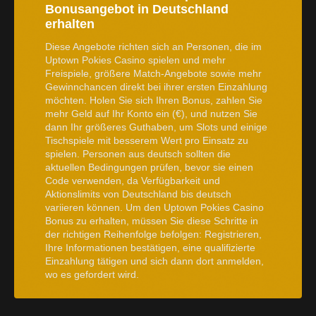
Bonusangebot in Deutschland
erhalten
Diese Angebote richten sich an Personen, die im
Uptown Pokies Casino spielen und mehr
Freispiele, größere Match-Angebote sowie mehr
Gewinnchancen direkt bei ihrer ersten Einzahlung
möchten. Holen Sie sich Ihren Bonus, zahlen Sie
mehr Geld auf Ihr Konto ein (€), und nutzen Sie
dann Ihr größeres Guthaben, um Slots und einige
Tischspiele mit besserem Wert pro Einsatz zu
spielen. Personen aus deutsch sollten die
aktuellen Bedingungen prüfen, bevor sie einen
Code verwenden, da Verfügbarkeit und
Aktionslimits von Deutschland bis deutsch
variieren können. Um den Uptown Pokies Casino
Bonus zu erhalten, müssen Sie diese Schritte in
der richtigen Reihenfolge befolgen: Registrieren,
Ihre Informationen bestätigen, eine qualifizierte
Einzahlung tätigen und sich dann dort anmelden,
wo es gefordert wird.