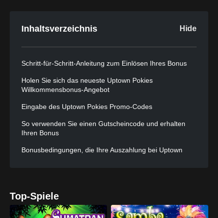
Inhaltsverzeichnis
Hide
Schritt-für-Schritt-Anleitung zum Einlösen Ihres Bonus
Holen Sie sich das neueste Uptown Pokies
Willkommensbonus-Angebot
Eingabe des Uptown Pokies Promo-Codes
So verwenden Sie einen Gutscheincode und erhalten
Ihren Bonus
Bonusbedingungen, die Ihre Auszahlung bei Uptown
Pokies betreffen
Beste laufende Aktionen und Reload-Boni bei Uptown
Pokies
Top-Spiele
Beliebteste Reload-Angebote, die Sie immer wieder
nutzen können