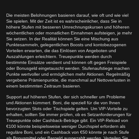
Die meisten Belohnungen basieren darauf, wie oft und wie viel
Sie spielen. Mit der Zeit ist es wahrscheinlicher, dass Sie in
höhere Stufen mit besseren Umrechnungskursen und höheren
wöchentlichen oder monatlichen Einnahmen aufsteigen, je mehr
Sie setzen. In der Realität können Sie eine Mischung aus
Punktesammeln, gelegentlichen Boosts und kontobezogenen
Vorteilen erwarten, die das Einlösen von Angeboten und
Auszahlungen erleichtern. Treuepunkte werden durch
bestimmte Einsätze verdient und können oft gegen Freispiele
oder Bonusgeld eingetauscht werden. Stufenaufstiege machen
Punkte wertvoller und ermöglichen mehr Aktionen. Regelmäßig
vergebene Prämienpunkte, die manchmal auf Nettoverlusten in
einem bestimmten Zeitraum basieren.
Support auf höheren Stufen, der sich schneller um Probleme
und Aktionen kümmert. Boni, die speziell für die von Ihnen
bevorzugten Slots oder Tischspiele gelten. Um VIP-Vorteile zu
erhalten, sollten Sie immer prüfen, ob es Setzanforderungen für
Treuepunkte oder Cashback-Beträge gibt. Ein VIP-Reload von
€100 könnte beispielsweise weniger Durchspiel erfordern als
reguläre Boni, und ein Cashback von €50 könnte je nach Stufe
als Bonusmittel oder Bargeld ausgezahlt werden. Verteilen Sie