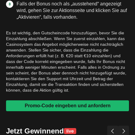
Falls der Bonus noch als „ausstehend“ angezeigt
wird, gehen Sie zur Aktionsseite und klicken Sie auf
„Aktivieren“, falls vorhanden.
Es ist wichtig, den Gutscheincode hinzuzufügen, bevor Sie die
Einzahlung abschließen. Wenn Sie zuerst einzahlen, kann das
Casinosystem das Angebot möglicherweise nicht nachträglich
anwenden. Stellen Sie sicher, dass die Einzahlung die
Anforderungen erfüllt hat (z. B. €20 statt €10 einzahlen) und
dass der Code korrekt eingegeben wurde, falls Ihr Bonus nicht
innerhalb weniger Minuten erscheint. Falls alles in Ordnung zu
sein scheint, der Bonus aber dennoch nicht hinzugefügt wurde,
kontaktieren Sie den Support mit Uhrzeit und Betrag der
Einzahlung, damit sie die Transaktion finden und sicherstellen
können, dass die Aktion gültig ist.
Promo-Code eingeben und anfordern
Jetzt Gewinnend