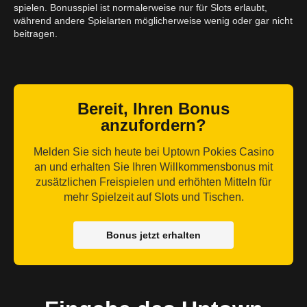
spielen. Bonusspiel ist normalerweise nur für Slots erlaubt,
während andere Spielarten möglicherweise wenig oder gar nicht
beitragen.
Bereit, Ihren Bonus
anzufordern?
Melden Sie sich heute bei Uptown Pokies Casino
an und erhalten Sie Ihren Willkommensbonus mit
zusätzlichen Freispielen und erhöhten Mitteln für
mehr Spielzeit auf Slots und Tischen.
Bonus jetzt erhalten