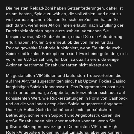
Die meisten Reload-Boni haben Setzanforderungen, daher ist
es am besten, Spiele zu wählen, die voll zählen, und nicht zu
weit vorauszuplanen. Setzen Sie sich ein Ziel und halten Sie
sich daran, wenn eine Aktion Ihnen erlaubt, nach Erfüllung der
Durchspielanforderungen auszuzahlen. Versuchen Sie
beispielsweise, 500 $ abzuheben, sobald Sie die Anforderung
erfüllt haben. Prüfen Sie erneut, ob die von Ihnen für das
Reload gewählte Methode funktioniert, wenn Sie ein deutsch-
Spieler mit lokalen Bankoptionen sind. Es ist eine gute Idee, sich
vor einer €30-Einzahlung für Boni zu qualifizieren, da einige
Aktionen bestimmte Einzahlungsarten nicht akzeptieren.
Mit gestaffelten VIP-Stufen und laufenden Treuevorteilen, die
auf Ihre Aktivität zugeschnitten sind, hält Uptown Pokies Casino
langfristiges Spielen lohnenswert. Das Programm verlässt sich
nicht nur auf einmalige Angebote; es konzentriert sich auch auf
konsistenten Wert, wie Rückerstattungen in Form von Cashback
und an die von Ihnen gespielten Spiele angepasste Angebote.
Die High-Roller-Seite bietet höhere Limits, persönlichere
Betreuung, schnelleren Support und Angebotsstrukturen, die
große Einzahlungen nützlicher machen können, wenn Sie
größere Sitzungen bevorzugen. Die meisten VIP- und High-
Roller-Angebote erfolgen nur auf Einladung, aber Sie können