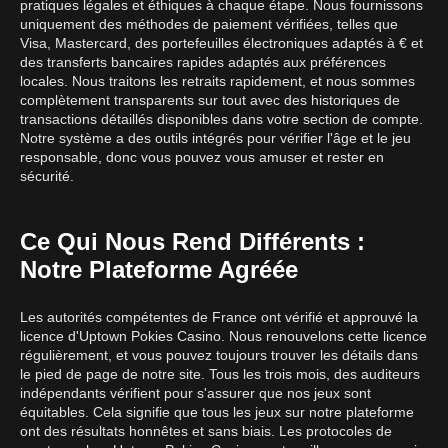
pratiques légales et éthiques à chaque étape. Nous fournissons
uniquement des méthodes de paiement vérifiées, telles que
Visa, Mastercard, des portefeuilles électroniques adaptés à € et
des transferts bancaires rapides adaptés aux préférences
locales. Nous traitons les retraits rapidement, et nous sommes
complètement transparents sur tout avec des historiques de
transactions détaillés disponibles dans votre section de compte.
Notre système a des outils intégrés pour vérifier l'âge et le jeu
responsable, donc vous pouvez vous amuser et rester en
sécurité.
Ce Qui Nous Rend Différents :
Notre Plateforme Agréée
Les autorités compétentes de France ont vérifié et approuvé la
licence d'Uptown Pokies Casino. Nous renouvelons cette licence
régulièrement, et vous pouvez toujours trouver les détails dans
le pied de page de notre site. Tous les trois mois, des auditeurs
indépendants vérifient pour s'assurer que nos jeux sont
équitables. Cela signifie que tous les jeux sur notre plateforme
ont des résultats honnêtes et sans biais. Les protocoles de