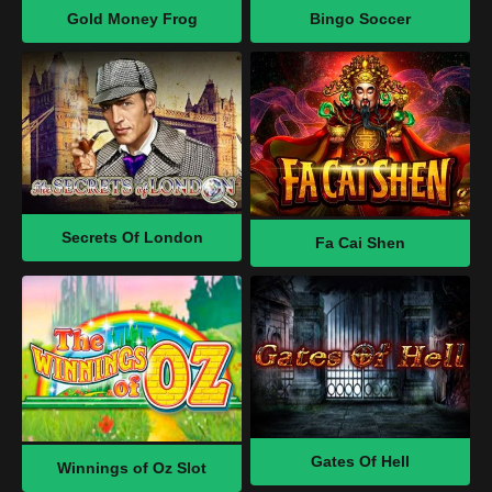
Gold Money Frog
Bingo Soccer
Secrets Of London
Fa Cai Shen
Gates Of Hell
Winnings of Oz Slot