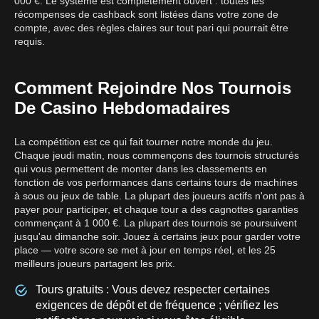
000 €. Le système est complètement ouvert : toutes les
récompenses de cashback sont listées dans votre zone de
compte, avec des règles claires sur tout pari qui pourrait être
requis.
Comment Rejoindre Nos Tournois
De Casino Hebdomadaires
La compétition est ce qui fait tourner notre monde du jeu.
Chaque jeudi matin, nous commençons des tournois structurés
qui vous permettent de monter dans les classements en
fonction de vos performances dans certains tours de machines
à sous ou jeux de table. La plupart des joueurs actifs n'ont pas à
payer pour participer, et chaque tour a des cagnottes garanties
commençant à 1 000 €. La plupart des tournois se poursuivent
jusqu'au dimanche soir. Jouez à certains jeux pour garder votre
place — votre score se met à jour en temps réel, et les 25
meilleurs joueurs partagent les prix.
Tours gratuits : Vous devez respecter certaines
exigences de dépôt et de fréquence ; vérifiez les