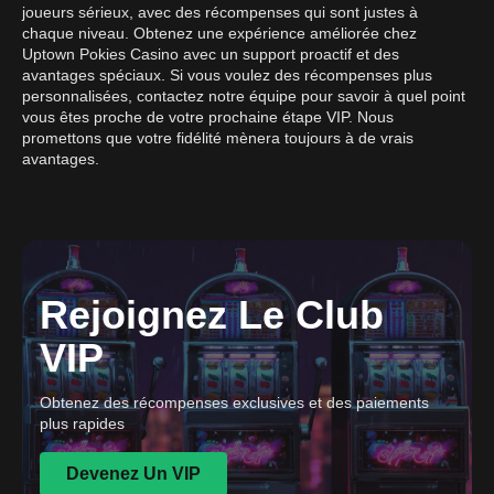
joueurs sérieux, avec des récompenses qui sont justes à
chaque niveau. Obtenez une expérience améliorée chez
Uptown Pokies Casino avec un support proactif et des
avantages spéciaux. Si vous voulez des récompenses plus
personnalisées, contactez notre équipe pour savoir à quel point
vous êtes proche de votre prochaine étape VIP. Nous
promettons que votre fidélité mènera toujours à de vrais
avantages.
Rejoignez Le Club
VIP
Obtenez des récompenses exclusives et des paiements
plus rapides
Devenez Un VIP