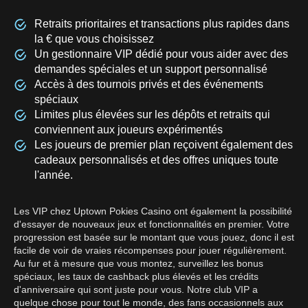
Retraits prioritaires et transactions plus rapides dans
la € que vous choisissez
Un gestionnaire VIP dédié pour vous aider avec des
demandes spéciales et un support personnalisé
Accès à des tournois privés et des événements
spéciaux
Limites plus élevées sur les dépôts et retraits qui
conviennent aux joueurs expérimentés
Les joueurs de premier plan reçoivent également des
cadeaux personnalisés et des offres uniques toute
l'année.
Les VIP chez Uptown Pokies Casino ont également la possibilité
d'essayer de nouveaux jeux et fonctionnalités en premier. Votre
progression est basée sur le montant que vous jouez, donc il est
facile de voir de vraies récompenses pour jouer régulièrement.
Au fur et à mesure que vous montez, surveillez les bonus
spéciaux, les taux de cashback plus élevés et les crédits
d'anniversaire qui sont juste pour vous. Notre club VIP a
quelque chose pour tout le monde, des fans occasionnels aux