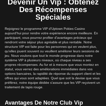
Devenir Un Vip : Obtenez
Des Récompenses
Spéciales
Rejoignez le programme VIP d'Uptown Pokies Casino
aujourd'hui pour rendre votre expérience encore meilleure. En
participant, vous pourrez profiter d'avantages précieux qui
rendront votre séjour plus agréable et plus rentable. Notre
structure VIP est faite pour les personnes qui en veulent plus,
qu'elles jouent souvent ou veuillent améliorer leurs sessions de
jeu. Nous voulons que tout le monde progresse dans notre
système VIP à plusieurs niveaux, où chaque niveau a ses
propres récompenses. Au fur et à mesure que vous montez en
statut, vous verrez des améliorations immédiates dans vos
options bancaires, la rapidité de réponse du support client et les
offres qui vous sont adaptées. Quel que soit la devise que vous
préférez, notre équipe dédiée s'assure que les VIP reçoivent un
traitement de tapis rouge.
Avantages De Notre Club Vip