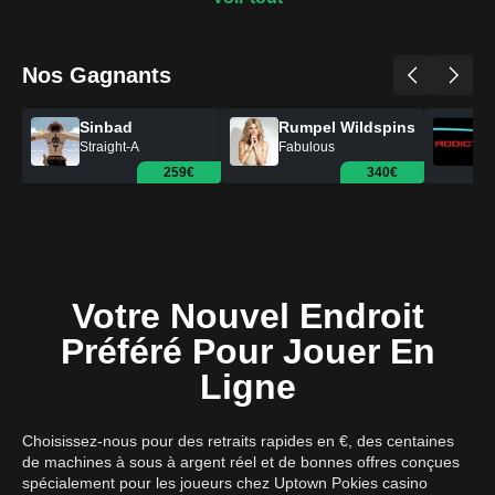
Nos Gagnants
Sinbad
Rumpel Wildspins
1
Straight-A
Fabulous
Si
259€
340€
Votre Nouvel Endroit
Préféré Pour Jouer En
Ligne
Choisissez-nous pour des retraits rapides en €, des centaines
de machines à sous à argent réel et de bonnes offres conçues
spécialement pour les joueurs chez Uptown Pokies casino