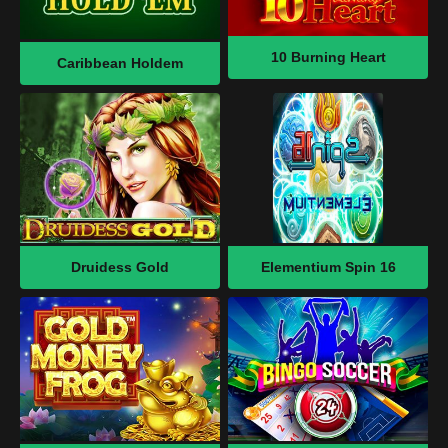
Pourquoi Choisir La Version Mobile ?
Participez Aux Événements Spéciaux D'Uptown Pokies
10 Burning Heart
Casino : Gagnez Gros Avec Les Festivités De France !
Caribbean Holdem
Comment Tirer Le Meilleur Parti Des Offres Du Festival
De France
Rejoignez Les Gagnants Chez Uptown Pokies Casino :
Les Gens De France Gagnent De L'argent !
Comment Les Joueurs D'Uptown Pokies Gagnent
Davantage
Méthodes De Dépôt Et Instructions Pour Uptown Pokies
Druidess Gold
Pixies Of The Forest
Casino
Les Moyens Les Plus Courants De Payer Pour Uptown
Pokies Casino
Instructions Pour Effectuer Un Dépôt :