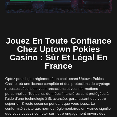
Jouez En Toute Confiance
Chez Uptown Pokies
Casino : Sûr Et Légal En
France
Optez pour le jeu réglementé en choisissant Uptown Pokies
Casino, où une licence complète et des protections de cryptage
robustes sécurisent vos transactions et vos informations
personnelles. Toutes les données financières sont protégées à
l'aide d'une technologie SSL avancée, garantissant que votre
séjour en € reste sécurisé pendant que vous jouez. La
conformité stricte aux normes réglementaires en France signifie
que vous pouvez compter sur notre engagement envers des