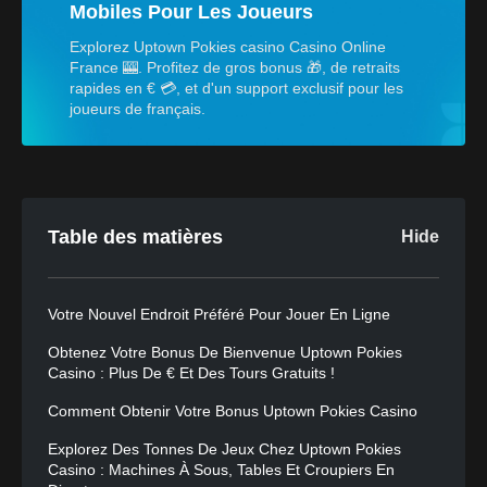
Mobiles Pour Les Joueurs
Explorez Uptown Pokies casino Casino Online
France 🎰. Profitez de gros bonus 🎁, de retraits
rapides en € 💳, et d'un support exclusif pour les
joueurs de français.
Table des matières
Hide
Votre Nouvel Endroit Préféré Pour Jouer En Ligne
Obtenez Votre Bonus De Bienvenue Uptown Pokies
Casino : Plus De € Et Des Tours Gratuits !
Comment Obtenir Votre Bonus Uptown Pokies Casino
Explorez Des Tonnes De Jeux Chez Uptown Pokies
Casino : Machines À Sous, Tables Et Croupiers En