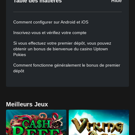
Table des matières
Hide
Comment configurer sur Android et iOS
Inscrivez-vous et vérifiez votre compte
Si vous effectuez votre premier dépôt, vous pouvez
obtenir un bonus de bienvenue du casino Uptown
Pokies
Comment fonctionne généralement le bonus de premier
dépôt
Codes promotionnels, tours gratuits et offres continues
Vous pouvez effectuer des dépôts en argent réel en
utilisant plusieurs méthodes sûres et sécurisées
Meilleurs Jeux
Retirer de l'argent de l'application Uptown Pokies
Casino est facile
Combien de temps faut-il pour recevoir votre argent
Processus de retrait typique