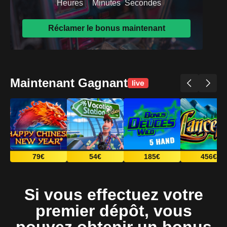
Heures
Minutes
Secondes
Réclamer le bonus maintenant
Maintenant Gagnant
79€
54€
185€
456€
Si vous effectuez votre
premier dépôt, vous