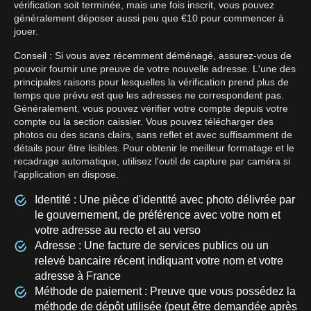
vérification soit terminée, mais une fois inscrit, vous pouvez
généralement déposer aussi peu que €10 pour commencer à
jouer.
Conseil : Si vous avez récemment déménagé, assurez-vous de
pouvoir fournir une preuve de votre nouvelle adresse. L'une des
principales raisons pour lesquelles la vérification prend plus de
temps que prévu est que les adresses ne correspondent pas.
Généralement, vous pouvez vérifier votre compte depuis votre
compte ou la section caissier. Vous pouvez télécharger des
photos ou des scans clairs, sans reflet et avec suffisamment de
détails pour être lisibles. Pour obtenir le meilleur formatage et le
recadrage automatique, utilisez l'outil de capture par caméra si
l'application en dispose.
Identité : Une pièce d'identité avec photo délivrée par
le gouvernement, de préférence avec votre nom et
votre adresse au recto et au verso
Adresse : Une facture de services publics ou un
relevé bancaire récent indiquant votre nom et votre
adresse à France
Méthode de paiement : Preuve que vous possédez la
méthode de dépôt utilisée (peut être demandée après