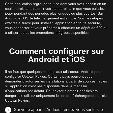
Cette application regroupe tout ce dont vous avez besoin en un
seul endroit sans ralentir votre appareil, afin que vous puissiez
jouer pendant des périodes plus longues ou plus courtes. Sur
Android et iOS, le téléchargement est simple. Voici les étapes
exactes à suivre pour installer l'application en toute sécurité,
vous connecter et vous préparer à effectuer un dépôt de €20 ou
à utiliser toutes les promotions intégrées disponibles.
Comment configurer sur
Android et iOS
Il ne faut que quelques minutes aux utilisateurs Android pour
configurer Uptown Pokies. Certains pays peuvent vous
demander d'autoriser les installations à partir de sources fiables
si l'application n'est pas disponible dans le magasin
d'applications par défaut. Pour éviter d'obtenir des fichiers
dangereux, utilisez uniquement le lien de téléchargement officiel
Uptown Pokies.
Sur votre appareil Android, rendez-vous sur le site