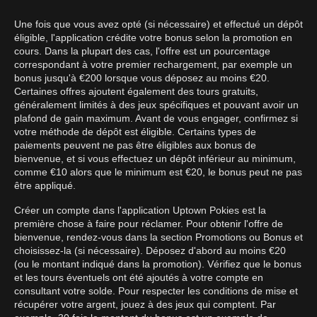
Une fois que vous avez opté (si nécessaire) et effectué un dépôt
éligible, l'application crédite votre bonus selon la promotion en
cours. Dans la plupart des cas, l'offre est un pourcentage
correspondant à votre premier rechargement, par exemple un
bonus jusqu'à €200 lorsque vous déposez au moins €20.
Certaines offres ajoutent également des tours gratuits,
généralement limités à des jeux spécifiques et pouvant avoir un
plafond de gain maximum. Avant de vous engager, confirmez si
votre méthode de dépôt est éligible. Certains types de
paiements peuvent ne pas être éligibles aux bonus de
bienvenue, et si vous effectuez un dépôt inférieur au minimum,
comme €10 alors que le minimum est €20, le bonus peut ne pas
être appliqué.
Créer un compte dans l'application Uptown Pokies est la
première chose à faire pour réclamer. Pour obtenir l'offre de
bienvenue, rendez-vous dans la section Promotions ou Bonus et
choisissez-la (si nécessaire). Déposez d'abord au moins €20
(ou le montant indiqué dans la promotion). Vérifiez que le bonus
et les tours éventuels ont été ajoutés à votre compte en
consultant votre solde. Pour respecter les conditions de mise et
récupérer votre argent, jouez à des jeux qui comptent. Par