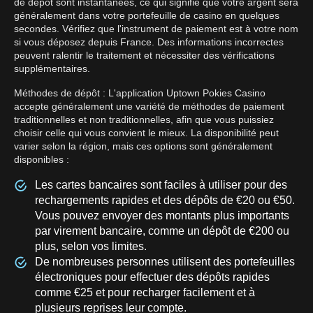
de dépôt sont instantanées, ce qui signifie que votre argent sera
généralement dans votre portefeuille de casino en quelques
secondes. Vérifiez que l'instrument de paiement est à votre nom
si vous déposez depuis France. Des informations incorrectes
peuvent ralentir le traitement et nécessiter des vérifications
supplémentaires.
Méthodes de dépôt : L'application Uptown Pokies Casino
accepte généralement une variété de méthodes de paiement
traditionnelles et non traditionnelles, afin que vous puissiez
choisir celle qui vous convient le mieux. La disponibilité peut
varier selon la région, mais ces options sont généralement
disponibles :
Les cartes bancaires sont faciles à utiliser pour des
rechargements rapides et des dépôts de €20 ou €50.
Vous pouvez envoyer des montants plus importants
par virement bancaire, comme un dépôt de €200 ou
plus, selon vos limites.
De nombreuses personnes utilisent des portefeuilles
électroniques pour effectuer des dépôts rapides
comme €25 et pour recharger facilement et à
plusieurs reprises leur compte.