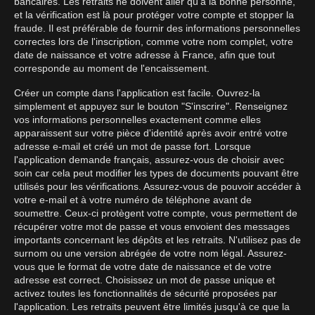
bancaires. Les retraits ne doivent aller qu'à la bonne personne,
et la vérification est là pour protéger votre compte et stopper la
fraude. Il est préférable de fournir des informations personnelles
correctes lors de l'inscription, comme votre nom complet, votre
date de naissance et votre adresse à France, afin que tout
corresponde au moment de l'encaissement.
Créer un compte dans l'application est facile. Ouvrez-la
simplement et appuyez sur le bouton "S'inscrire". Renseignez
vos informations personnelles exactement comme elles
apparaissent sur votre pièce d'identité après avoir entré votre
adresse e-mail et créé un mot de passe fort. Lorsque
l'application demande français, assurez-vous de choisir avec
soin car cela peut modifier les types de documents pouvant être
utilisés pour les vérifications. Assurez-vous de pouvoir accéder à
votre e-mail et à votre numéro de téléphone avant de
soumettre. Ceux-ci protègent votre compte, vous permettent de
récupérer votre mot de passe et vous envoient des messages
importants concernant les dépôts et les retraits. N'utilisez pas de
surnom ou une version abrégée de votre nom légal. Assurez-
vous que le format de votre date de naissance et de votre
adresse est correct. Choisissez un mot de passe unique et
activez toutes les fonctionnalités de sécurité proposées par
l'application. Les retraits peuvent être limités jusqu'à ce que la