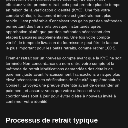
effectuez votre premier retrait, cela peut prendre plus de temps
en raison de la vérification d'identité (KYC). Une fois votre
compte vérifié, le traitement interne est généralement plus
rapide. Il est préférable d'encaisser vos gains par des méthodes
permettant des transferts presque instantanés après
approbation plutôt que par des méthodes nécessitant des
étapes bancaires supplémentaires. Une fois votre compte
vérifié, le temps de livraison du fournisseur peut être le facteur
le plus important pour les petits retraits, comme retirer 100 $.
Premier retrait sur un nouveau compte avant que la KYC ne soit
terminée Non-concordance du nom entre votre compte et la
méthode de retrait Modifications demandées des détails de
paiement juste avant l'encaissement Transactions à risque plus
élevé nécessitant des vérifications de sécurité supplémentaires
Conseil : Envoyez une preuve d'identité avant de demander un
paiement, et assurez-vous que votre adresse et vos
coordonnées sont à jour pour éviter d'être à nouveau invité à
confirmer votre identité.
Processus de retrait typique