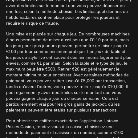
avoir des limites sur le montant que vous pouvez déposer en
une fois, selon la méthode choisie. Les limites quotidiennes ou
hebdomadaires sont en place pour protéger les joueurs et
réduire le risque de fraude.
Une mise est placée sur chaque jeu. De nombreuses machines
à sous permettent de miser aussi peu que €0.10 par tour, mais
les jeux pour gros joueurs peuvent permettre de miser jusqu'à
€100 par tour comme minimum pratique. Les jeux de table et
les jeux de style live ont souvent des minimums légèrement plus
élevés, comme €1 par main. Selon la table et le type de jeu, le
maximum peut être €500. Retirer €20 est généralement le
montant minimum pour encaisser. Avec certaines méthodes de
paiement, vous pouvez retirer jusqu'à €5,000 par transaction,
tandis qu'avec d'autres, vous pouvez retirer jusqu'à €10,000. Il
peut également y avoir des limites sur le montant que vous
pouvez gagner chaque jour ou chaque semaine. Cela est
particulièrement vrai pour les gros gains de jackpot, où les
paiements peuvent être étalés sur plusieurs transactions.
Pour obtenir vos chiffres exacts dans l'application Uptown
Pokies Casino, rendez-vous à la caisse, choisissez une
méthode de paiement et saisissez un nombre, comme €100.