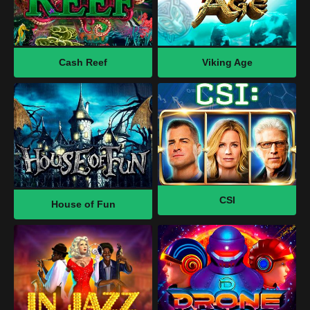
Vous pouvez voir les montants minimum et maximum
que vous pouvez déposer, miser et encaisser
Informations sur la sécurité, le chiffrement et les
Cash Reef
Viking Age
licences
Éléments à rechercher dans une fonctionnalité
CSI
House of Fun