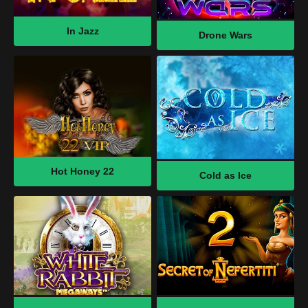
In Jazz
Drone Wars
Hot Honey 22
Cold as Ice