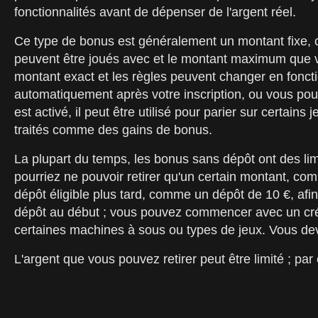
fonctionnalités avant de dépenser de l'argent réel.
Ce type de bonus est généralement un montant fixe, c
peuvent être joués avec et le montant maximum que vou
montant exact et les règles peuvent changer en fonct
automatiquement après votre inscription, ou vous pouv
est activé, il peut être utilisé pour parier sur certa
traités comme des gains de bonus.
La plupart du temps, les bonus sans dépôt ont des lim
pourriez ne pouvoir retirer qu'un certain montant, c
dépôt éligible plus tard, comme un dépôt de 10 €, afin
dépôt au début ; vous pouvez commencer avec un crédi
certaines machines à sous ou types de jeux. Vous dev
L'argent que vous pouvez retirer peut être limité ; par