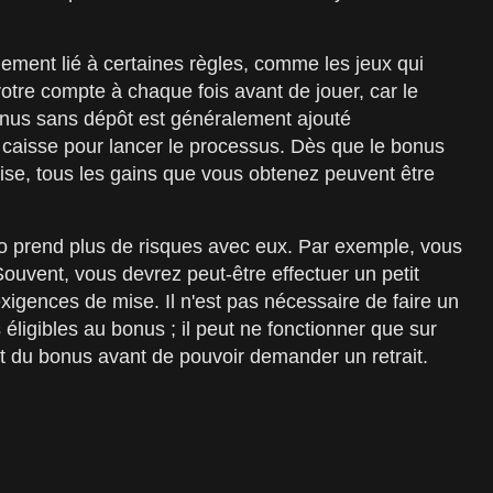
ement lié à certaines règles, comme les jeux qui
otre compte à chaque fois avant de jouer, car le
onus sans dépôt est généralement ajouté
a caisse pour lancer le processus. Dès que le bonus
 mise, tous les gains que vous obtenez peuvent être
ino prend plus de risques avec eux. Par exemple, vous
uvent, vous devrez peut-être effectuer un petit
exigences de mise. Il n'est pas nécessaire de faire un
igibles au bonus ; il peut ne fonctionner que sur
t du bonus avant de pouvoir demander un retrait.