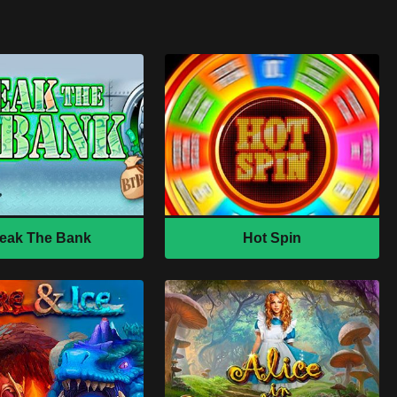
s gains habituels
eak The Bank
Hot Spin