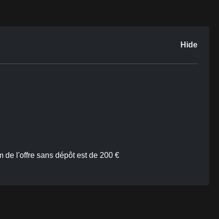
Hide
m de l'offre sans dépôt est de 200 €
ino Uptown Pokies