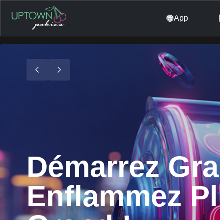
App
Démarrez Gra
Enflammez P