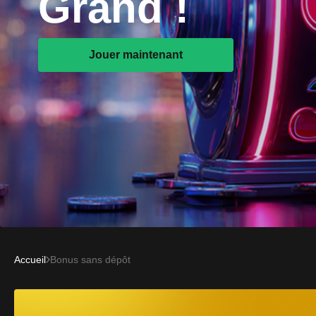
Grand !
Jouer maintenant
Accueil
Bonus sans dépôt