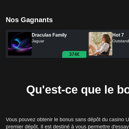
Nos Gagnants
Thunderbird Spirit
Dracula
Ratchet
Jaguar
431€
Qu'est-ce que le b
Vous pouvez obtenir le bonus sans dépôt du casino U
premier dépôt. Il est destiné à vous permettre d'essay