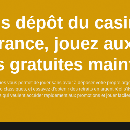
s dépôt du cas
rance, jouez a
s gratuites main
 vous permet de jouer sans avoir à déposer votre propre argent 
 classiques, et essayez d'obtenir des retraits en argent réel s'
s qui veulent accéder rapidement aux promotions et jouer facile