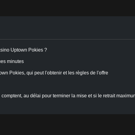
asino Uptown Pokies ?
ues minutes
 Pokies, qui peut l'obtenir et les règles de l'offre
comptent, au délai pour terminer la mise et si le retrait maximu
érifier votre identité afin d'obtenir le bonus sans dépôt du cas
er avec le bonus sans dépôt