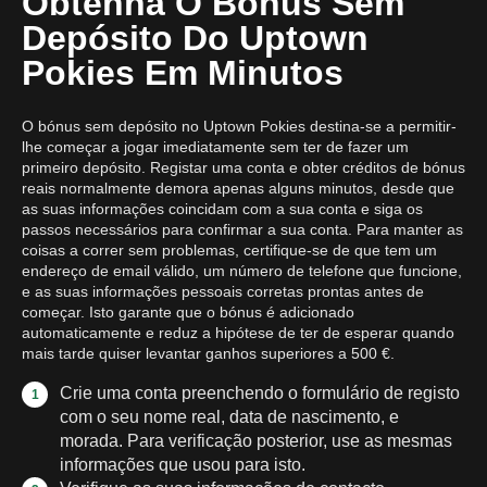
Obtenha O Bónus Sem
Depósito Do Uptown
Pokies Em Minutos
O bónus sem depósito no Uptown Pokies destina-se a permitir-
lhe começar a jogar imediatamente sem ter de fazer um
primeiro depósito. Registar uma conta e obter créditos de bónus
reais normalmente demora apenas alguns minutos, desde que
as suas informações coincidam com a sua conta e siga os
passos necessários para confirmar a sua conta. Para manter as
coisas a correr sem problemas, certifique-se de que tem um
endereço de email válido, um número de telefone que funcione,
e as suas informações pessoais corretas prontas antes de
começar. Isto garante que o bónus é adicionado
automaticamente e reduz a hipótese de ter de esperar quando
mais tarde quiser levantar ganhos superiores a 500 €.
Crie uma conta preenchendo o formulário de registo
com o seu nome real, data de nascimento, e
morada. Para verificação posterior, use as mesmas
informações que usou para isto.