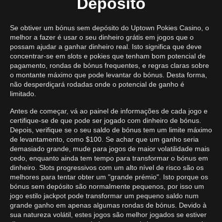
Depósito
Se obtiver um bónus sem depósito do Uptown Pokies Casino, o
melhor a fazer é usar o seu dinheiro grátis em jogos que o
possam ajudar a ganhar dinheiro real. Isto significa que deve
concentrar-se em slots e pokies que tenham bom potencial de
pagamento, rondas de bónus frequentes, e regras claras sobre
o montante máximo que pode levantar do bónus. Desta forma,
não desperdiçará rodadas onde o potencial de ganho é
limitado.
Antes de começar, vá ao painel de informações de cada jogo e
certifique-se de que pode ser jogado com dinheiro de bónus.
Depois, verifique se o seu saldo de bónus tem um limite máximo
de levantamento, como $100. Se achar que um ganho seria
demasiado grande, mude para jogos de maior volatilidade mais
cedo, enquanto ainda tem tempo para transformar o bónus em
dinheiro. Slots progressivos com um alto nível de risco são os
melhores para tentar obter um "grande prémio". Isto porque os
bónus sem depósito são normalmente pequenos, por isso um
jogo estilo jackpot pode transformar um pequeno saldo num
grande ganho em apenas algumas rondas de bónus. Devido à
sua natureza volátil, estes jogos são melhor jogados se estiver