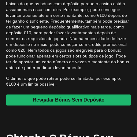
baixos do que os bónus com depósito porque o casino está a
assumir mais risco com eles. Por exemplo, pode conseguir
levantar apenas até um certo montante, como €100 depois de
ter ganho o suficiente. Frequentemente, também pode precisar
de fazer um pequeno depósito qualificativo mais tarde, como
depósito €10, para poder fazer levantamentos depois de
cumprir os requisitos de jogada. Não há necessidade de fazer
um depósito no início; pode começar com crédito promocional
como €20. Nem todos os jogos são elegíveis para o bónus;
pode funcionar apenas em certos slots ou tipos de jogo. Pode
ter de apostar um certo número de vezes o montante do bónus
antes de poder pedir um levantamento.
O dinheiro que pode retirar pode ser limitado; por exemplo,
€100 é um limite possível.
Resgatar Bónus Sem Depósito