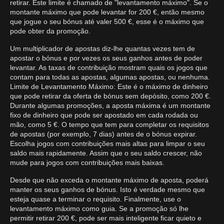
retirar. Este limite é chamado de "levantamento máximo". Se o
montante máximo que pode levantar for 200 €, então mesmo
que jogue o seu bónus até valer 500 €, esse é o máximo que
pode obter da promoção.
Um multiplicador de apostas diz-lhe quantas vezes tem de
apostar o bónus e por vezes os seus ganhos antes de poder
levantar. As taxas de contribuição mostram quais os jogos que
contam para todas as apostas, algumas apostas, ou nenhuma.
Limite de Levantamento Máximo: Este é o máximo de dinheiro
que pode retirar da oferta de bónus sem depósito, como 200 €.
Durante algumas promoções, a aposta máxima é um montante
fixo de dinheiro que pode ser apostado em cada rodada ou
mão, como 5 €. O tempo que tem para completar os requisitos
de apostas (por exemplo, 7 dias) antes de o bónus expirar.
Escolha jogos com contribuições mais altas para limpar o seu
saldo mais rapidamente. Assim que o seu saldo crescer, não
mude para jogos com contribuições mais baixas.
Desde que não exceda o montante máximo de aposta, poderá
manter os seus ganhos de bónus. Isto é verdade mesmo que
esteja quase a terminar o requisito. Finalmente, use o
levantamento máximo como guia. Se a promoção só lhe
permitir retirar 200 €, pode ser mais inteligente ficar quieto e