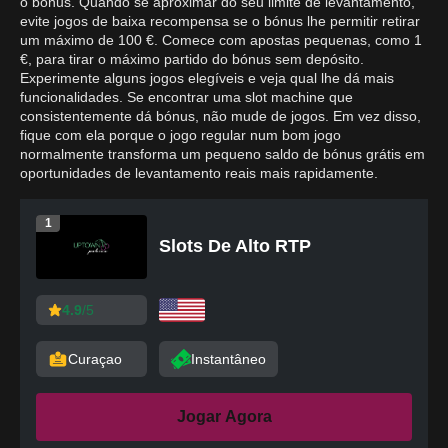
o bónus. Quando se aproximar do seu limite de levantamento,
evite jogos de baixa recompensa se o bónus lhe permitir retirar
um máximo de 100 €. Comece com apostas pequenas, como 1
€, para tirar o máximo partido do bónus sem depósito.
Experimente alguns jogos elegíveis e veja qual lhe dá mais
funcionalidades. Se encontrar uma slot machine que
consistentemente dá bónus, não mude de jogos. Em vez disso,
fique com ela porque o jogo regular num bom jogo
normalmente transforma um pequeno saldo de bónus grátis em
oportunidades de levantamento reais mais rapidamente.
1
Slots De Alto RTP
4.9
/5
Curaçao
Instantâneo
Jogar Agora