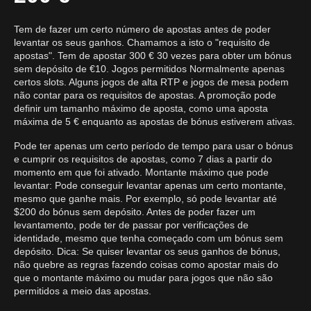
Tem de fazer um certo número de apostas antes de poder
levantar os seus ganhos. Chamamos a isto o "requisito de
apostas". Tem de apostar 300 € 30 vezes para obter um bónus
sem depósito de €10. Jogos permitidos Normalmente apenas
certos slots. Alguns jogos de alta RTP e jogos de mesa podem
não contar para os requisitos de apostas. A promoção pode
definir um tamanho máximo de aposta, como uma aposta
máxima de 5 € enquanto as apostas de bónus estiverem ativas.
Pode ter apenas um certo período de tempo para usar o bónus
e cumprir os requisitos de apostas, como 7 dias a partir do
momento em que foi ativado. Montante máximo que pode
levantar: Pode conseguir levantar apenas um certo montante,
mesmo que ganhe mais. Por exemplo, só pode levantar até
$200 do bónus sem depósito. Antes de poder fazer um
levantamento, pode ter de passar por verificações de
identidade, mesmo que tenha começado com um bónus sem
depósito. Dica: Se quiser levantar os seus ganhos de bónus,
não quebre as regras fazendo coisas como apostar mais do
que o montante máximo ou mudar para jogos que não são
permitidos a meio das apostas.