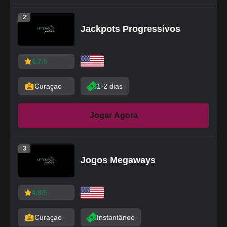
2
Jackpots Progressivos
4.7
/5
Curaçao
1-2 dias
Jogar Agora
3
Jogos Megaways
4.8
/5
Curaçao
Instantâneo