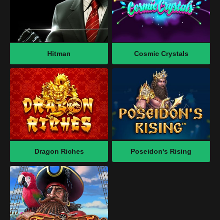
Hitman
Cosmic Crystals
Dragon Riches
Poseidon's Rising