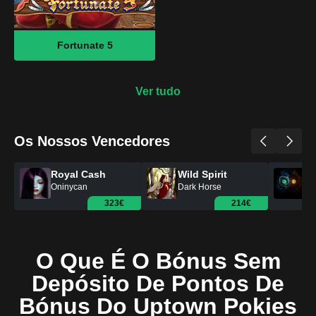
Fortunate 5
Ver tudo
Os Nossos Vencedores
Royal Cash
Wild Spirit
Hi
Oninycan
Dark Horse
La
323€
214€
O Que É O Bónus Sem
Depósito De Pontos De
Bónus Do Uptown Pokies