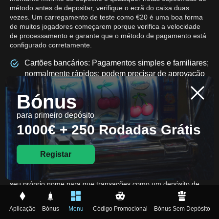
método antes de depositar, verifique o ecrã do caixa duas
vezes. Um carregamento de teste como €20 é uma boa forma
de muitos jogadores começarem porque verifica a velocidade
de processamento e garante que o método de pagamento está
configurado corretamente.
Cartões bancários: Pagamentos simples e familiares;
normalmente rápidos; podem precisar de aprovação
do banco para um primeiro depósito como €20
Carteiras eletrónicas: Conveniência e controlo
Bónus
orçamental; checkout rápido; ótimo para
para primeiro depósito
carregamentos frequentes como €50
1000€ + 250 Rodadas Grátis
Criptomoeda: Privacidade e transferências flexíveis;
rápido uma vez confirmado; melhor planear em torno
de confirmações para depósitos como €30
Registar
Deve usar um método de pagamento que esteja registado no
seu próprio nome para que transações como um depósito de
€50 não sejam atrasadas. Faça um pequeno depósito primeiro.
Um depósito de €20 ajuda-o a garantir que tudo funciona antes
Aplicação
Bónus
Menu
Código Promocional
Bónus Sem Depósito
de colocar mais dinheiro. Acompanhe as coisas: Mantenha