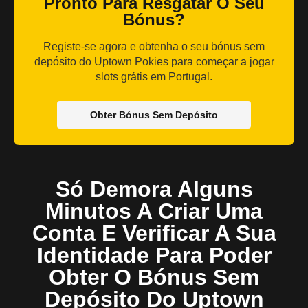
Pronto Para Resgatar O Seu
Bónus?
Registe-se agora e obtenha o seu bónus sem
depósito do Uptown Pokies para começar a jogar
slots grátis em Portugal.
Obter Bónus Sem Depósito
Só Demora Alguns
Minutos A Criar Uma
Conta E Verificar A Sua
Identidade Para Poder
Obter O Bónus Sem
Depósito Do Uptown