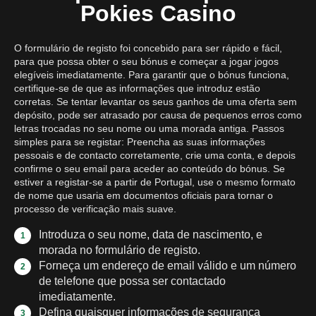
Pokies Casino
O formulário de registo foi concebido para ser rápido e fácil,
para que possa obter o seu bónus e começar a jogar jogos
elegíveis imediatamente. Para garantir que o bónus funciona,
certifique-se de que as informações que introduz estão
corretas. Se tentar levantar os seus ganhos de uma oferta sem
depósito, pode ser atrasado por causa de pequenos erros como
letras trocadas no seu nome ou uma morada antiga. Passos
simples para se registar: Preencha as suas informações
pessoais e de contacto corretamente, crie uma conta, e depois
confirme o seu email para aceder ao conteúdo do bónus. Se
estiver a registar-se a partir de Portugal, use o mesmo formato
de nome que usaria em documentos oficiais para tornar o
processo de verificação mais suave.
Introduza o seu nome, data de nascimento, e
morada no formulário de registo.
Forneça um endereço de email válido e um número
de telefone que possa ser contactado
imediatamente.
Defina quaisquer informações de segurança