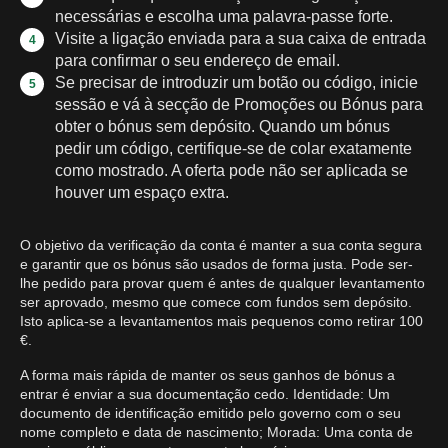
necessárias e escolha uma palavra-passe forte.
Visite a ligação enviada para a sua caixa de entrada
para confirmar o seu endereço de email.
Se precisar de introduzir um botão ou código, inicie
sessão e vá à secção de Promoções ou Bónus para
obter o bónus sem depósito. Quando um bónus
pedir um código, certifique-se de colar exatamente
como mostrado. A oferta pode não ser aplicada se
houver um espaço extra.
O objetivo da verificação da conta é manter a sua conta segura
e garantir que os bónus são usados de forma justa. Pode ser-
lhe pedido para provar quem é antes de qualquer levantamento
ser aprovado, mesmo que comece com fundos sem depósito.
Isto aplica-se a levantamentos mais pequenos como retirar 100
€.
A forma mais rápida de manter os seus ganhos de bónus a
entrar é enviar a sua documentação cedo. Identidade: Um
documento de identificação emitido pelo governo com o seu
nome completo e data de nascimento; Morada: Uma conta de