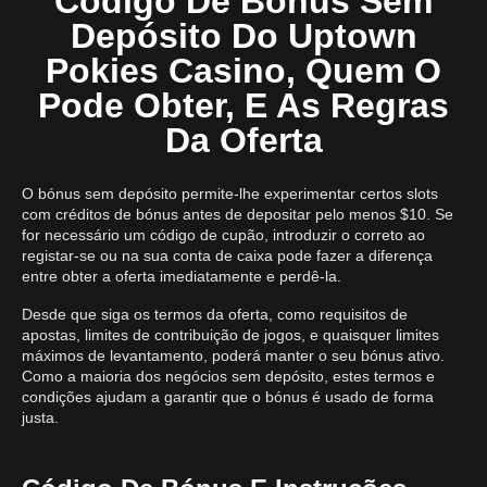
Código De Bónus Sem
Depósito Do Uptown
Pokies Casino, Quem O
Pode Obter, E As Regras
Da Oferta
O bónus sem depósito permite-lhe experimentar certos slots
com créditos de bónus antes de depositar pelo menos $10. Se
for necessário um código de cupão, introduzir o correto ao
registar-se ou na sua conta de caixa pode fazer a diferença
entre obter a oferta imediatamente e perdê-la.
Desde que siga os termos da oferta, como requisitos de
apostas, limites de contribuição de jogos, e quaisquer limites
máximos de levantamento, poderá manter o seu bónus ativo.
Como a maioria dos negócios sem depósito, estes termos e
condições ajudam a garantir que o bónus é usado de forma
justa.