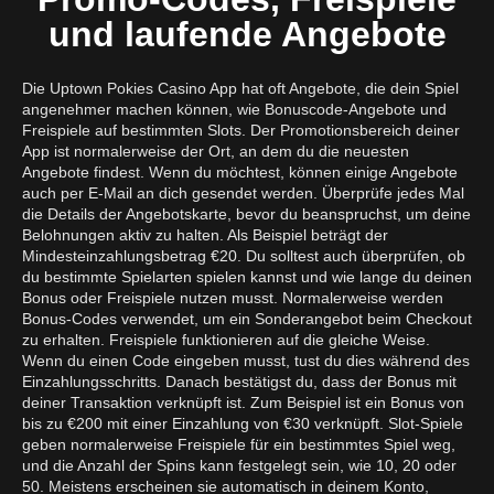
und laufende Angebote
Die Uptown Pokies Casino App hat oft Angebote, die dein Spiel
angenehmer machen können, wie Bonuscode-Angebote und
Freispiele auf bestimmten Slots. Der Promotionsbereich deiner
App ist normalerweise der Ort, an dem du die neuesten
Angebote findest. Wenn du möchtest, können einige Angebote
auch per E-Mail an dich gesendet werden. Überprüfe jedes Mal
die Details der Angebotskarte, bevor du beanspruchst, um deine
Belohnungen aktiv zu halten. Als Beispiel beträgt der
Mindesteinzahlungsbetrag €20. Du solltest auch überprüfen, ob
du bestimmte Spielarten spielen kannst und wie lange du deinen
Bonus oder Freispiele nutzen musst. Normalerweise werden
Bonus-Codes verwendet, um ein Sonderangebot beim Checkout
zu erhalten. Freispiele funktionieren auf die gleiche Weise.
Wenn du einen Code eingeben musst, tust du dies während des
Einzahlungsschritts. Danach bestätigst du, dass der Bonus mit
deiner Transaktion verknüpft ist. Zum Beispiel ist ein Bonus von
bis zu €200 mit einer Einzahlung von €30 verknüpft. Slot-Spiele
geben normalerweise Freispiele für ein bestimmtes Spiel weg,
und die Anzahl der Spins kann festgelegt sein, wie 10, 20 oder
50. Meistens erscheinen sie automatisch in deinem Konto,