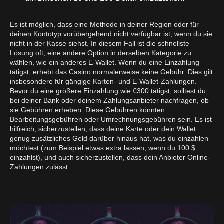
Es ist möglich, dass eine Methode in deiner Region oder für
deinen Kontotyp vorübergehend nicht verfügbar ist, wenn du sie
nicht in der Kasse siehst. In diesem Fall ist die schnellste
Lösung oft, eine andere Option in derselben Kategorie zu
wählen, wie ein anderes E-Wallet. Wenn du eine Einzahlung
tätigst, erhebt das Casino normalerweise keine Gebühr. Dies gilt
insbesondere für gängige Karten- und E-Wallet-Zahlungen.
Bevor du eine größere Einzahlung wie €300 tätigst, solltest du
bei deiner Bank oder deinem Zahlungsanbieter nachfragen, ob
sie Gebühren erheben. Diese Gebühren könnten
Bearbeitungsgebühren oder Umrechnungsgebühren sein. Es ist
hilfreich, sicherzustellen, dass deine Karte oder dein Wallet
genug zusätzliches Geld darüber hinaus hat, was du einzahlen
möchtest (zum Beispiel etwas extra lassen, wenn du 100 $
einzahlst), und auch sicherzustellen, dass dein Anbieter Online-
Zahlungen zulässt.