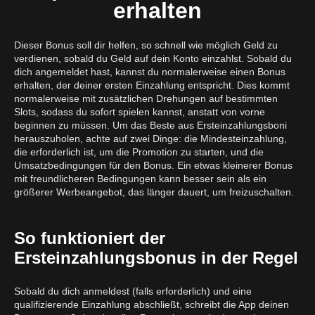
erhalten
Dieser Bonus soll dir helfen, so schnell wie möglich Geld zu
verdienen, sobald du Geld auf dein Konto einzahlst. Sobald du
dich angemeldet hast, kannst du normalerweise einen Bonus
erhalten, der deiner ersten Einzahlung entspricht. Dies kommt
normalerweise mit zusätzlichen Drehungen auf bestimmten
Slots, sodass du sofort spielen kannst, anstatt von vorne
beginnen zu müssen. Um das Beste aus Ersteinzahlungsboni
herauszuholen, achte auf zwei Dinge: die Mindesteinzahlung,
die erforderlich ist, um die Promotion zu starten, und die
Umsatzbedingungen für den Bonus. Ein etwas kleinerer Bonus
mit freundlicheren Bedingungen kann besser sein als ein
größerer Werbeangebot, das länger dauert, um freizuschalten.
So funktioniert der
Ersteinzahlungsbonus in der Regel
Sobald du dich anmeldest (falls erforderlich) und eine
qualifizierende Einzahlung abschließt, schreibt die App deinen