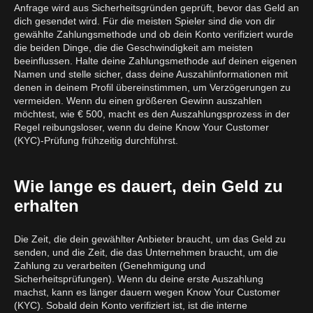
Anfrage wird aus Sicherheitsgründen geprüft, bevor das Geld an
dich gesendet wird. Für die meisten Spieler sind die von dir
gewählte Zahlungsmethode und ob dein Konto verifiziert wurde
die beiden Dinge, die die Geschwindigkeit am meisten
beeinflussen. Halte deine Zahlungsmethode auf deinen eigenen
Namen und stelle sicher, dass deine Auszahlinformationen mit
denen in deinem Profil übereinstimmen, um Verzögerungen zu
vermeiden. Wenn du einen größeren Gewinn auszahlen
möchtest, wie € 500, macht es den Auszahlungsprozess in der
Regel reibungsloser, wenn du deine Know Your Customer
(KYC)-Prüfung frühzeitig durchführst.
Wie lange es dauert, dein Geld zu
erhalten
Die Zeit, die dein gewählter Anbieter braucht, um das Geld zu
senden, und die Zeit, die das Unternehmen braucht, um die
Zahlung zu verarbeiten (Genehmigung und
Sicherheitsprüfungen). Wenn du deine erste Auszahlung
machst, kann es länger dauern wegen Know Your Customer
(KYC). Sobald dein Konto verifiziert ist, ist die interne