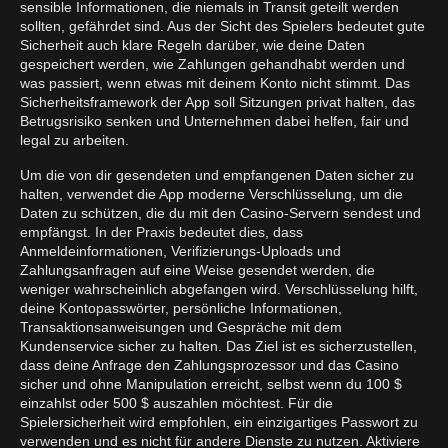
sensible Informationen, die niemals in Transit geteilt werden
sollten, gefährdet sind. Aus der Sicht des Spielers bedeutet gute
Sicherheit auch klare Regeln darüber, wie deine Daten
gespeichert werden, wie Zahlungen gehandhabt werden und
was passiert, wenn etwas mit deinem Konto nicht stimmt. Das
Sicherheitsframework der App soll Sitzungen privat halten, das
Betrugsrisiko senken und Unternehmen dabei helfen, fair und
legal zu arbeiten.
Um die von dir gesendeten und empfangenen Daten sicher zu
halten, verwendet die App moderne Verschlüsselung, um die
Daten zu schützen, die du mit den Casino-Servern sendest und
empfängst. In der Praxis bedeutet dies, dass
Anmeldeinformationen, Verifizierungs-Uploads und
Zahlungsanfragen auf eine Weise gesendet werden, die
weniger wahrscheinlich abgefangen wird. Verschlüsselung hilft,
deine Kontopasswörter, persönliche Informationen,
Transaktionsanweisungen und Gespräche mit dem
Kundenservice sicher zu halten. Das Ziel ist es sicherzustellen,
dass deine Anfrage den Zahlungsprozessor und das Casino
sicher und ohne Manipulation erreicht, selbst wenn du 100 $
einzahlst oder 500 $ auszahlen möchtest. Für die
Spielersicherheit wird empfohlen, ein einzigartiges Passwort zu
verwenden und es nicht für andere Dienste zu nutzen. Aktiviere