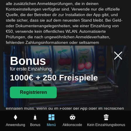
alle zusätzlichen Anmeldeprüfungen, die in deinen
Kontoeinstellungen verfügbar sind. Verwende nur die offizielle
Quelle, die der Betreiber dir zur Installation der App gibt, und
stelle sicher, dass sie auf dem neuesten Stand bleibt. Bei Geld-
oder Dokumentenangelegenheiten, wie einer Einzahlung von
€50, verwende kein öffentliches WLAN. Automatisierte
Prüfungen, die nach ungewöhnlichen Anmeldeverhalten,
fehlenden Zahlungsinformationen oder seltsamem
Auszahlungsverhalten suchen, können Teil der betrieblichen
Sicherheitsüberwachung sein. Du könntest aufgefordert werden,
Bonus
zu beweisen, dass du das Konto besitzt, bevor die Anfrage
eingereicht wird, wenn etwas markiert wird.
für erste Einzahlung
Lizenzen und Regeln: Die Uptown Pokies Casino App hat eine
1000€ + 250 Freispiele
Glückspiellizenz von einem bekannten Regulator, die es ihr
ermöglicht zu betreiben. Lizenzierung ist wichtig, weil sie
normalerweise bedeutet, dass der Betreiber Regeln über die
Registrieren
Überprüfung der Identität der Spieler, verantwortungsvolles
Spielen, Aufzeichnungen und die Bearbeitung von Beschwerden
einhalten muss. Wenn du im Footer der App oder im rechtlichen
Abschnitt der Website (verlinkt aus der App) nachschaust,
kannst du normalerweise die genaue Lizenznummer und
Informationen über den Regulator finden. Bevor du eine
Anwendung
Bonus
Menü
Aktionscode
Kein Einzahlungsbonus
Einzahlung tätigst, stelle sicher, dass die Lizenzinformationen