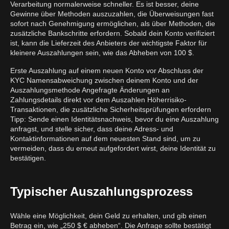
Verarbeitung normalerweise schneller. Es ist besser, deine
Gewinne über Methoden auszuzahlen, die Überweisungen fast
sofort nach Genehmigung ermöglichen, als über Methoden, die
zusätzliche Bankschritte erfordern. Sobald dein Konto verifiziert
ist, kann die Lieferzeit des Anbieters der wichtigste Faktor für
kleinere Auszahlungen sein, wie das Abheben von 100 $.
Erste Auszahlung auf einem neuen Konto vor Abschluss der
KYC Namensabweichung zwischen deinem Konto und der
Auszahlungsmethode Angefragte Änderungen an
Zahlungsdetails direkt vor dem Auszahlen Höherrisiko-
Transaktionen, die zusätzliche Sicherheitsprüfungen erfordern
Tipp: Sende einen Identitätsnachweis, bevor du eine Auszahlung
anfragst, und stelle sicher, dass deine Adress- und
Kontaktinformationen auf dem neuesten Stand sind, um zu
vermeiden, dass du erneut aufgefordert wirst, deine Identität zu
bestätigen.
Typischer Auszahlungsprozess
Wähle eine Möglichkeit, dein Geld zu erhalten, und gib einen
Betrag ein, wie „250 $ € abheben“. Die Anfrage sollte bestätigt