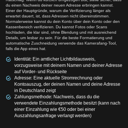
du einen Nachweis deiner neuen Adresse erbringen kannst.
Einer der Hauptgründe, warum die Verifizierung länger als
erwartet dauert, ist, dass Adressen nicht übereinstimmen.
Normalerweise kannst du dein Konto über dein Konto oder den
Kassenbereich verifizieren. Du kannst Fotos oder Scans
hochladen, die klar sind, ohne Blendung und mit ausreichend
Details, um lesbar zu sein. Für die beste Formatierung und
automatische Zuschneidung verwende das Kamerafang-Tool,
falls die App eines hat.
Identität: Ein amtlicher Lichtbildausweis,
vorzugsweise mit deinem Namen und deiner Adresse
auf Vorder- und Rückseite
Adresse: Eine aktuelle Stromrechnung oder
Kontoauszug, der deinen Namen und deine Adresse
in Deutschland zeigt
Zahlungsmethode: Nachweis, dass du die
verwendete Einzahlungsmethode besitzt (kann nach
einer Einzahlung wie €50 oder bei einer
Auszahlungsanfrage verlangt werden)