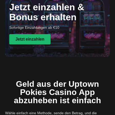
Jetzt einzahlen &
Bonus erhalten
Sofortige Einzahlungen ab €10
Jetzt einzahlen
Geld aus der Uptown
Pokies Casino App
abzuheben ist einfach
Wähle einfach eine Methode, sende den Betrag, und die