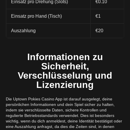
Einsatz pro Drehung (Slots)
€0.10
Einsatz pro Hand (Tisch)
€1
Auszahlung
€20
Informationen zu
Sicherheit,
Verschlüsselung und
Lizenzierung
Die Uptown Pokies Casino App ist darauf ausgelegt, deine
persönlichen Informationen und dein Spiel sicher zu halten,
indem sie verschlüsselte Daten, sichere Kontrollen und
regulierte Betriebsstandards verwendet. Dies ist besonders
wichtig, wenn du dich anmeldest, deine Identität bestätigst oder
eine Auszahlung anfragst, da dies die Zeiten sind, in denen