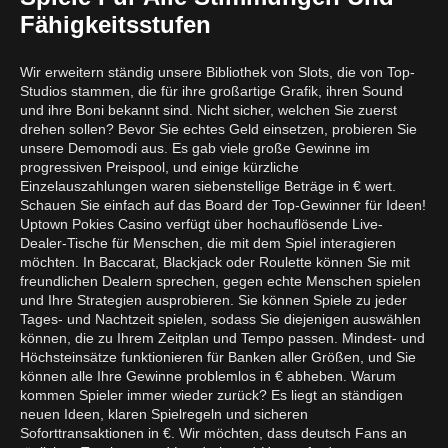
Fähigkeitsstufen
Wir erweitern ständig unsere Bibliothek von Slots, die von Top-
Studios stammen, die für ihre großartige Grafik, ihren Sound
und ihre Boni bekannt sind. Nicht sicher, welchen Sie zuerst
drehen sollen? Bevor Sie echtes Geld einsetzen, probieren Sie
unsere Demomodi aus. Es gab viele große Gewinne im
progressiven Preispool, und einige kürzliche
Einzelauszahlungen waren siebenstellige Beträge in € wert.
Schauen Sie einfach auf das Board der Top-Gewinner für Ideen!
Uptown Pokies Casino verfügt über hochauflösende Live-
Dealer-Tische für Menschen, die mit dem Spiel interagieren
möchten. In Baccarat, Blackjack oder Roulette können Sie mit
freundlichen Dealern sprechen, gegen echte Menschen spielen
und Ihre Strategien ausprobieren. Sie können Spiele zu jeder
Tages- und Nachtzeit spielen, sodass Sie diejenigen auswählen
können, die zu Ihrem Zeitplan und Tempo passen. Mindest- und
Höchsteinsätze funktionieren für Banken aller Größen, und Sie
können alle Ihre Gewinne problemlos in € abheben. Warum
kommen Spieler immer wieder zurück? Es liegt an ständigen
neuen Ideen, klaren Spielregeln und sicheren
Soforttransaktionen in €. Wir möchten, dass deutsch Fans an