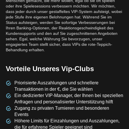
Menschen gemacht, die mehr wollen, egal ob sie oft spielen
oder ihre Spielesessions verbessern möchten. Wir möchten,
dass jeder durch unser gestaffeltes VIP-System aufsteigt, wobei
jede Stufe ihre eigenen Belohnungen hat. Während Sie im
Status aufsteigen, werden Sie sofortige Verbesserungen bei
Ihren Banking-Optionen, der Reaktionsgeschwindigkeit des
Kundensupports und den auf Sie zugeschnittenen Angeboten
sehen. Egal, welche Währung Sie bevorzugen, unser
engagiertes Team stellt sicher, dass VIPs die rote-Teppich-
Behandlung erhalten.
Vorteile Unseres Vip-Clubs
Priorisierte Auszahlungen und schnellere
Transaktionen in der €, die Sie wählen
Ein dedizierter VIP-Manager, der Ihnen bei speziellen
Anfragen und personalisierter Unterstützung hilft
Zugang zu privaten Turnieren und besonderen
Events
Höhere Limits für Einzahlungen und Auszahlungen,
die für erfahrene Spieler geeignet sind