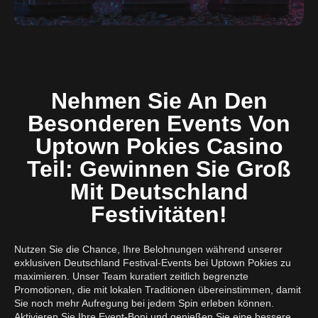
Nehmen Sie An Den
Besonderen Events Von
Uptown Pokies Casino
Teil: Gewinnen Sie Groß
Mit Deutschland
Festivitäten!
Nutzen Sie die Chance, Ihre Belohnungen während unserer
exklusiven Deutschland Festival-Events bei Uptown Pokies zu
maximieren. Unser Team kuratiert zeitlich begrenzte
Promotionen, die mit lokalen Traditionen übereinstimmen, damit
Sie noch mehr Aufregung bei jedem Spin erleben können.
Aktivieren Sie Ihre Event-Boni und genießen Sie eine bessere