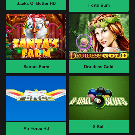
Jacks Or Better HD
Fortunium
Santas Farm
Druidess Gold
8 Ball
Air Force Hd