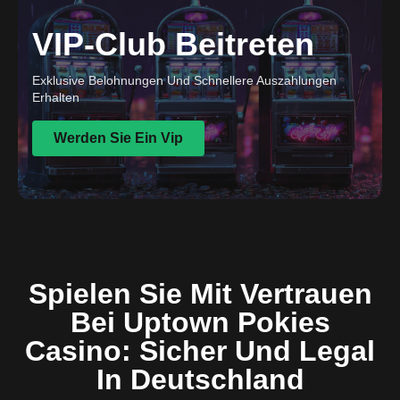
VIP-Club Beitreten
Exklusive Belohnungen Und Schnellere Auszahlungen
Erhalten
Werden Sie Ein Vip
Spielen Sie Mit Vertrauen
Bei Uptown Pokies
Casino: Sicher Und Legal
In Deutschland