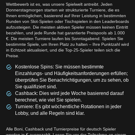
Wettbewerb ist es, was unsere Spielwelt antreibt. Jeden
Donnerstagmorgen starten wir strukturierte Turniere, die es
Ihnen ermöglichen, basierend auf Ihrer Leistung in bestimmten
Runden von Slot-Spielen oder Tischspielen in den Leaderboards
aufzusteigen. Die meisten aktiven Spieler müssen keinen Eintritt
bezahlen, und jede Runde hat garantierte Preispools ab 1.000
€. Die meisten Turniere laufen bis Sonntagabend. Spielen Sie
bestimmte Spiele, um Ihren Platz zu halten – Ihre Punktzahl wird
in Echtzeit aktualisiert, und die Top-25-Spieler teilen sich die
Preise.
Kostenlose Spins: Sie müssen bestimmte
Einzahlungs- und Häufigkeitsanforderungen erfüllen;
überprüfen Sie Benachrichtigungen, um zu sehen, ob
Sie qualifiziert sind.
Cashback: Dies wird jede Woche basierend darauf
berechnet, wie viel Sie spielen.
Turniere: Es gibt wöchentliche Rotationen in jeder
Lobby, und alle Regeln sind klar.
Alle Boni, Cashback und Turnierpreise für deutsch Spieler
werden in € ausgezahlt. Lesen Sie vor der Teilnahme an einem