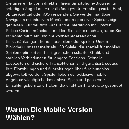
Sie unsere Plattform direkt in Ihrem Smartphone-Browser für
sofortigen Zugriff auf ein vollständiges Unterhaltungssuite. Egal,
ob Sie Android oder iOS verwenden, Sie werden nahtlose
Navigation mit intuitiven Menüs und responsiver Spielanzeige
genießen. Für deutsch Fans ist die Interaktion mit Uptown
Pokies Casino mühelos – melden Sie sich einfach an, laden Sie
Ihr Konto mit € auf und Sie können jederzeit ohne
Einschränkungen drehen, austeilen oder spielen. Unsere
Bibliothek umfasst mehr als 150 Spiele, die speziell für mobiles
Spielen optimiert sind, mit gestochen scharfer Grafik und
stabilen Verbindungen für längere Sessions. Schnelle
Ladezeiten und sichere Transaktionen sind garantiert, sodass
Ihre Einzahlungen und Auszahlungen über € reibungslos
abgewickelt werden. Spieler lieben es, exklusive mobile
Angebote wie tägliche kostenlose Spins und passende
Einzahlungsboni zu erhalten, die direkt an ihre Geräte gesendet
werden.
Warum Die Mobile Version
Wählen?