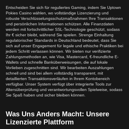
Entscheiden Sie sich für reguliertes Gaming, indem Sie Uptown
Pokies Casino wählen, wo vollständige Lizenzierung und
robuste Verschlüsselungsschutzmaßnahmen Ihre Transaktionen
und persönlichen Informationen schützen. Alle Finanzdaten
werden mit fortschrittlicher SSL-Technologie geschützt, sodass
Ihr € sicher bleibt, während Sie spielen. Strenge Einhaltung
regulatorischer Standards in Deutschland bedeutet, dass Sie
sich auf unser Engagement für legale und ethische Praktiken bei
jedem Schritt verlassen können. Wir bieten nur verifizierte
Zahlungsmethoden an, wie Visa, Mastercard, €-freundliche E-
Wallets und schnelle Banküberweisungen, die auf lokale
Vorlieben zugeschnitten sind. Wir bearbeiten Auszahlungen
schnell und sind bei allem vollständig transparent, mit
detaillierten Transaktionsverläufen in Ihrem Kontobereich
verfügbar. Unser System verfügt über integrierte Tools zur
Altersüberprüfung und verantwortungsvollen Spielweise, sodass
Sie Spaß haben und sicher bleiben können.
Was Uns Anders Macht: Unsere
Lizenzierte Plattform