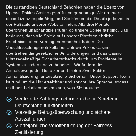
Die zuständigen Deutschland Behörden haben die Lizenz von
Uptown Pokies Casino geprüft und genehmigt. Wir erneuern
diese Lizenz regelmäßig, und Sie können die Details jederzeit in
der Fußzeile unserer Website finden. Alle drei Monate
überprüfen unabhängige Prüfer, ob unsere Spiele fair sind. Das
bedeutet, dass alle Spiele auf unserer Plattform ehrliche
Ergebnisse ohne Voreingenommenheit haben. Die
Verschlüsselungsprotokolle bei Uptown Pokies Casino
übertreffen die gesetzlichen Anforderungen, und das Casino
führt regelmäßige Sicherheitschecks durch, um Probleme im
System zu finden und zu beheben. Wir ändern die
Anmeldewege der Benutzer und bieten Zwei-Faktor-
Authentifizierung für zusätzliche Sicherheit. Unser Support-Team
ist rund um die Uhr erreichbar und spricht Ihre Sprache, sodass
es Ihnen bei allem helfen kann, was Sie brauchen.
Verifizierte Zahlungsmethoden, die für Spieler in
Deutschland funktionierten
Vorzeitige Betrugsüberwachung und sichere
Auszahlungen
Vierteljährliche Veröffentlichung der Fairness-
Zertifizierung