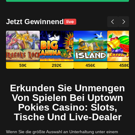
Jetzt Gewinnend
59€
292€
456€
458€
Erkunden Sie Unmengen
Von Spielen Bei Uptown
Pokies Casino: Slots,
Tische Und Live-Dealer
Wenn Sie die größte Auswahl an Unterhaltung unter einem