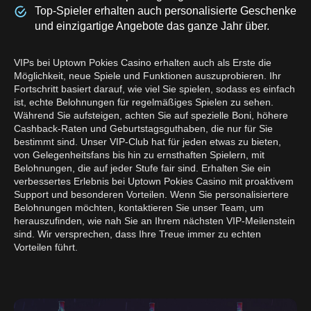
Top-Spieler erhalten auch personalisierte Geschenke
und einzigartige Angebote das ganze Jahr über.
VIPs bei Uptown Pokies Casino erhalten auch als Erste die
Möglichkeit, neue Spiele und Funktionen auszuprobieren. Ihr
Fortschritt basiert darauf, wie viel Sie spielen, sodass es einfach
ist, echte Belohnungen für regelmäßiges Spielen zu sehen.
Während Sie aufsteigen, achten Sie auf spezielle Boni, höhere
Cashback-Raten und Geburtstagsguthaben, die nur für Sie
bestimmt sind. Unser VIP-Club hat für jeden etwas zu bieten,
von Gelegenheitsfans bis hin zu ernsthaften Spielern, mit
Belohnungen, die auf jeder Stufe fair sind. Erhalten Sie ein
verbessertes Erlebnis bei Uptown Pokies Casino mit proaktivem
Support und besonderen Vorteilen. Wenn Sie personalisiertere
Belohnungen möchten, kontaktieren Sie unser Team, um
herauszufinden, wie nah Sie an Ihrem nächsten VIP-Meilenstein
sind. Wir versprechen, dass Ihre Treue immer zu echten
Vorteilen führt.