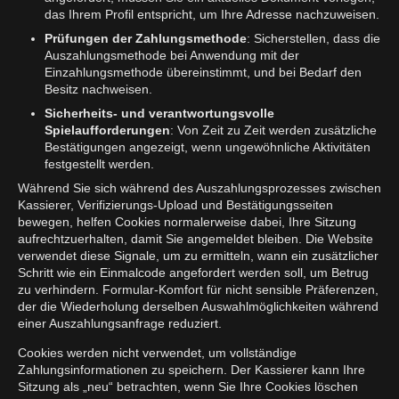
das Ihrem Profil entspricht, um Ihre Adresse nachzuweisen.
Prüfungen der Zahlungsmethode
: Sicherstellen, dass die
Auszahlungsmethode bei Anwendung mit der
Einzahlungsmethode übereinstimmt, und bei Bedarf den
Besitz nachweisen.
Sicherheits- und verantwortungsvolle
Spielaufforderungen
: Von Zeit zu Zeit werden zusätzliche
Bestätigungen angezeigt, wenn ungewöhnliche Aktivitäten
festgestellt werden.
Während Sie sich während des Auszahlungsprozesses zwischen
Kassierer, Verifizierungs-Upload und Bestätigungsseiten
bewegen, helfen Cookies normalerweise dabei, Ihre Sitzung
aufrechtzuerhalten, damit Sie angemeldet bleiben. Die Website
verwendet diese Signale, um zu ermitteln, wann ein zusätzlicher
Schritt wie ein Einmalcode angefordert werden soll, um Betrug
zu verhindern. Formular-Komfort für nicht sensible Präferenzen,
der die Wiederholung derselben Auswahlmöglichkeiten während
einer Auszahlungsanfrage reduziert.
Cookies werden nicht verwendet, um vollständige
Zahlungsinformationen zu speichern. Der Kassierer kann Ihre
Sitzung als „neu“ betrachten, wenn Sie Ihre Cookies löschen