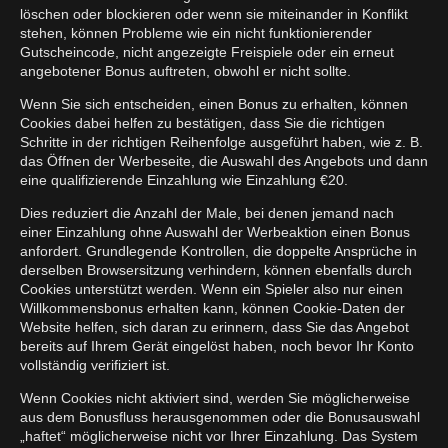
löschen oder blockieren oder wenn sie miteinander in Konflikt
stehen, können Probleme wie ein nicht funktionierender
Gutscheincode, nicht angezeigte Freispiele oder ein erneut
angebotener Bonus auftreten, obwohl er nicht sollte.
Wenn Sie sich entscheiden, einen Bonus zu erhalten, können
Cookies dabei helfen zu bestätigen, dass Sie die richtigen
Schritte in der richtigen Reihenfolge ausgeführt haben, wie z. B.
das Öffnen der Werbeseite, die Auswahl des Angebots und dann
eine qualifizierende Einzahlung wie Einzahlung €20.
Dies reduziert die Anzahl der Male, bei denen jemand nach
einer Einzahlung ohne Auswahl der Werbeaktion einen Bonus
anfordert. Grundlegende Kontrollen, die doppelte Ansprüche in
derselben Browsersitzung verhindern, können ebenfalls durch
Cookies unterstützt werden. Wenn ein Spieler also nur einen
Willkommensbonus erhalten kann, können Cookie-Daten der
Website helfen, sich daran zu erinnern, dass Sie das Angebot
bereits auf Ihrem Gerät eingelöst haben, noch bevor Ihr Konto
vollständig verifiziert ist.
Wenn Cookies nicht aktiviert sind, werden Sie möglicherweise
aus dem Bonusfluss herausgenommen oder die Bonusauswahl
„haftet“ möglicherweise nicht vor Ihrer Einzahlung. Das System