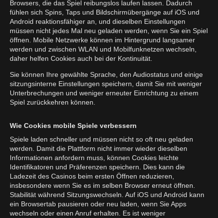
Browsers, die das Spiel reibungslos laufen lassen. Dadurch
fühlen sich Spins, Taps und Bildschirmübergänge auf iOS und
Android reaktionsfähiger an, und dieselben Einstellungen
müssen nicht jedes Mal neu geladen werden, wenn Sie ein Spiel
öffnen. Mobile Netzwerke können im Hintergrund langsamer
werden und zwischen WLAN und Mobilfunknetzen wechseln,
daher helfen Cookies auch bei der Kontinuität.
Sie können Ihre gewählte Sprache, den Audiostatus und einige
sitzungsinterne Einstellungen speichern, damit Sie mit weniger
Unterbrechungen und weniger erneuter Einrichtung zu einem
Spiel zurückkehren können.
Wie Cookies mobile Spiele verbessern
Spiele laden schneller und müssen nicht so oft neu geladen
werden. Damit die Plattform nicht immer wieder dieselben
Informationen anfordern muss, können Cookies leichte
Identifikatoren und Präferenzen speichern. Dies kann die
Ladezeit des Casinos beim ersten Öffnen reduzieren,
insbesondere wenn Sie es im selben Browser erneut öffnen.
Stabilität während Sitzungswechseln. Auf iOS und Android kann
ein Browsertab pausieren oder neu laden, wenn Sie Apps
wechseln oder einen Anruf erhalten. Es ist weniger