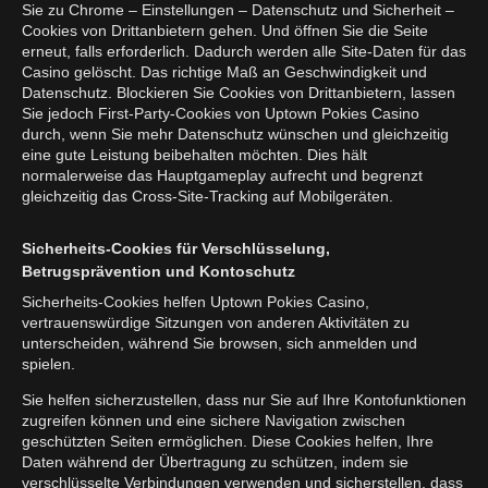
Sie zu Chrome – Einstellungen – Datenschutz und Sicherheit –
Cookies von Drittanbietern gehen. Und öffnen Sie die Seite
erneut, falls erforderlich. Dadurch werden alle Site-Daten für das
Casino gelöscht. Das richtige Maß an Geschwindigkeit und
Datenschutz. Blockieren Sie Cookies von Drittanbietern, lassen
Sie jedoch First-Party-Cookies von Uptown Pokies Casino
durch, wenn Sie mehr Datenschutz wünschen und gleichzeitig
eine gute Leistung beibehalten möchten. Dies hält
normalerweise das Hauptgameplay aufrecht und begrenzt
gleichzeitig das Cross-Site-Tracking auf Mobilgeräten.
Sicherheits-Cookies für Verschlüsselung,
Betrugsprävention und Kontoschutz
Sicherheits-Cookies helfen Uptown Pokies Casino,
vertrauenswürdige Sitzungen von anderen Aktivitäten zu
unterscheiden, während Sie browsen, sich anmelden und
spielen.
Sie helfen sicherzustellen, dass nur Sie auf Ihre Kontofunktionen
zugreifen können und eine sichere Navigation zwischen
geschützten Seiten ermöglichen. Diese Cookies helfen, Ihre
Daten während der Übertragung zu schützen, indem sie
verschlüsselte Verbindungen verwenden und sicherstellen, dass