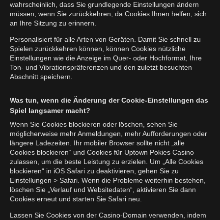
wahrscheinlich, dass Sie grundlegende Einstellungen ändern
müssen, wenn Sie zurückkehren, da Cookies Ihnen helfen, sich
an Ihre Sitzung zu erinnern.
Personalisiert für alle Arten von Geräten. Damit Sie schnell zu
Spielen zurückkehren können, können Cookies nützliche
Einstellungen wie die Anzeige im Quer- oder Hochformat, Ihre
Ton- und Vibrationspräferenzen und den zuletzt besuchten
Abschnitt speichern.
Was tun, wenn die Änderung der Cookie-Einstellungen das
Spiel langsamer macht?
Wenn Sie Cookies blockieren oder löschen, sehen Sie
möglicherweise mehr Anmeldungen, mehr Aufforderungen oder
längere Ladezeiten. Ihr mobiler Browser sollte nicht „alle
Cookies blockieren“ und Cookies für Uptown Pokies Casino
zulassen, um die beste Leistung zu erzielen. Um „Alle Cookies
blockieren“ in iOS Safari zu deaktivieren, gehen Sie zu
Einstellungen > Safari. Wenn die Probleme weiterhin bestehen,
löschen Sie „Verlauf und Websitedaten“, aktivieren Sie dann
Cookies erneut und starten Sie Safari neu.
Lassen Sie Cookies von der Casino-Domain verwenden, indem