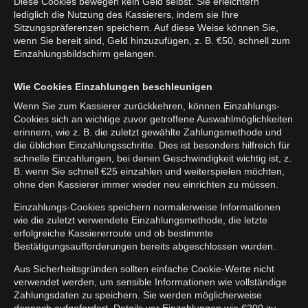
Diese Cookies bewegen kein Geld selbst. Sie erleichtern
lediglich die Nutzung des Kassierers, indem sie Ihre
Sitzungspräferenzen speichern. Auf diese Weise können Sie,
wenn Sie bereit sind, Geld hinzuzufügen, z. B. €50, schnell zum
Einzahlungsbildschirm gelangen.
Wie Cookies Einzahlungen beschleunigen
Wenn Sie zum Kassierer zurückkehren, können Einzahlungs-
Cookies sich an wichtige zuvor getroffene Auswahlmöglichkeiten
erinnern, wie z. B. die zuletzt gewählte Zahlungsmethode und
die üblichen Einzahlungsschritte. Dies ist besonders hilfreich für
schnelle Einzahlungen, bei denen Geschwindigkeit wichtig ist, z.
B. wenn Sie schnell €25 einzahlen und weiterspielen möchten,
ohne den Kassierer immer wieder neu einrichten zu müssen.
Einzahlungs-Cookies speichern normalerweise Informationen
wie die zuletzt verwendete Einzahlungsmethode, die letzte
erfolgreiche Kassiererroute und ob bestimmte
Bestätigungsaufforderungen bereits abgeschlossen wurden.
Aus Sicherheitsgründen sollten einfache Cookie-Werte nicht
verwendet werden, um sensible Informationen wie vollständige
Zahlungsdaten zu speichern. Sie werden möglicherweise
dennoch aufgefordert, Details vor Einzahlungen wie €200 zu