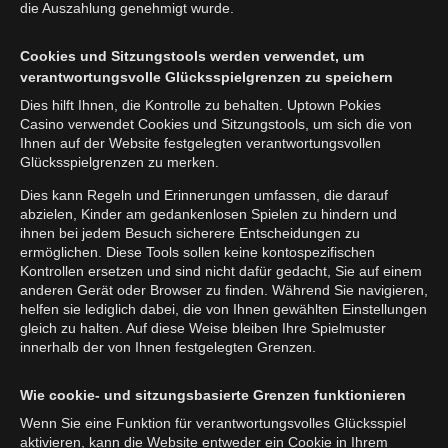
die Auszahlung genehmigt wurde.
Cookies und Sitzungstools werden verwendet, um
verantwortungsvolle Glücksspielgrenzen zu speichern
Dies hilft Ihnen, die Kontrolle zu behalten. Uptown Pokies
Casino verwendet Cookies und Sitzungstools, um sich die von
Ihnen auf der Website festgelegten verantwortungsvollen
Glücksspielgrenzen zu merken.
Dies kann Regeln und Erinnerungen umfassen, die darauf
abzielen, Kinder am gedankenlosen Spielen zu hindern und
ihnen bei jedem Besuch sicherere Entscheidungen zu
ermöglichen. Diese Tools sollen keine kontospezifischen
Kontrollen ersetzen und sind nicht dafür gedacht, Sie auf einem
anderen Gerät oder Browser zu finden. Während Sie navigieren,
helfen sie lediglich dabei, die von Ihnen gewählten Einstellungen
gleich zu halten. Auf diese Weise bleiben Ihre Spielmuster
innerhalb der von Ihnen festgelegten Grenzen.
Wie cookie- und sitzungsbasierte Grenzen funktionieren
Wenn Sie eine Funktion für verantwortungsvolles Glücksspiel
aktivieren, kann die Website entweder ein Cookie in Ihrem