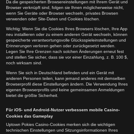
Da die gespeicherten Browsereinstellungen mit Ihrem Gerät und
Browser verknüpft sind, folgen sie Ihnen möglicherweise nicht,
wenn Sie Geräte oder Browser wechseln, privates Browsen
verwenden oder Site-Daten und Cookies löschen.
Wichtig: Wenn Sie die Cookies Ihres Browsers löschen, Ihre App
neu installieren oder zu einem anderen Gerät wechseln, können
gespeicherte verantwortungsvolle Glücksspieleinstellungen und
Erinnerungen verloren gehen oder zurückgesetzt werden.
Legen Sie Ihre Grenzen nach solchen Änderungen erneut fest
und stellen Sie sicher, dass sie vor einer Einzahlung, z. B. 100 $,
noch wirksam sind.
Wenn Sie sich in Deutschland befinden und ein Gerät mit
anderen Personen teilen, kann jemand anderes mit demselben
Browserprofil diese Einstellungen ändern. Die Verwendung Ihres
eigenen Browserprofils und keine gemeinsamen Anmeldungen
bietet die größte Sicherheit.
Für iOS- und Android-Nutzer verbessern mobile Casino-
Cookies das Gameplay
Uptown Pokies Casino-Cookies merken sich die wichtigen
technischen Einstellungen und Sitzungsinformationen Ihres