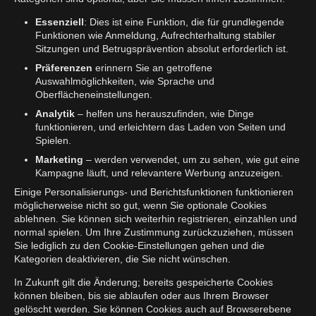
Essenziell
: Dies ist eine Funktion, die für grundlegende
Funktionen wie Anmeldung, Aufrechterhaltung stabiler
Sitzungen und Betrugsprävention absolut erforderlich ist.
Präferenzen
erinnern Sie an getroffene
Auswahlmöglichkeiten, wie Sprache und
Oberflächeneinstellungen.
Analytik
– helfen uns herauszufinden, wie Dinge
funktionieren, und erleichtern das Laden von Seiten und
Spielen.
Marketing
– werden verwendet, um zu sehen, wie gut eine
Kampagne läuft, und relevantere Werbung anzuzeigen.
Einige Personalisierungs- und Berichtsfunktionen funktionieren
möglicherweise nicht so gut, wenn Sie optionale Cookies
ablehnen. Sie können sich weiterhin registrieren, einzahlen und
normal spielen. Um Ihre Zustimmung zurückzuziehen, müssen
Sie lediglich zu den Cookie-Einstellungen gehen und die
Kategorien deaktivieren, die Sie nicht wünschen.
In Zukunft gilt die Änderung; bereits gespeicherte Cookies
können bleiben, bis sie ablaufen oder aus Ihrem Browser
gelöscht werden. Sie können Cookies auch auf Browserebene