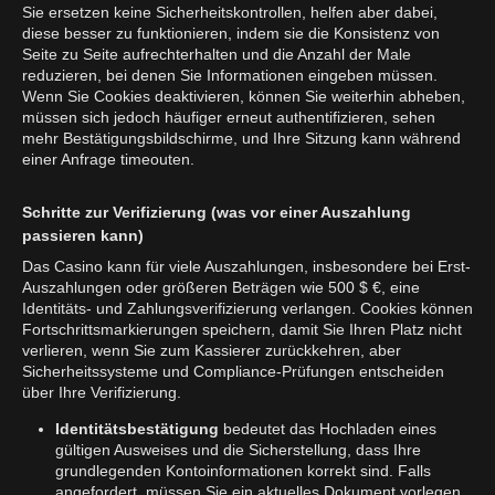
Sie ersetzen keine Sicherheitskontrollen, helfen aber dabei,
diese besser zu funktionieren, indem sie die Konsistenz von
Seite zu Seite aufrechterhalten und die Anzahl der Male
reduzieren, bei denen Sie Informationen eingeben müssen.
Wenn Sie Cookies deaktivieren, können Sie weiterhin abheben,
müssen sich jedoch häufiger erneut authentifizieren, sehen
mehr Bestätigungsbildschirme, und Ihre Sitzung kann während
einer Anfrage timeouten.
Schritte zur Verifizierung (was vor einer Auszahlung
passieren kann)
Das Casino kann für viele Auszahlungen, insbesondere bei Erst-
Auszahlungen oder größeren Beträgen wie 500 $ €, eine
Identitäts- und Zahlungsverifizierung verlangen. Cookies können
Fortschrittsmarkierungen speichern, damit Sie Ihren Platz nicht
verlieren, wenn Sie zum Kassierer zurückkehren, aber
Sicherheitssysteme und Compliance-Prüfungen entscheiden
über Ihre Verifizierung.
Identitätsbestätigung
bedeutet das Hochladen eines
gültigen Ausweises und die Sicherstellung, dass Ihre
grundlegenden Kontoinformationen korrekt sind. Falls
angefordert, müssen Sie ein aktuelles Dokument vorlegen,