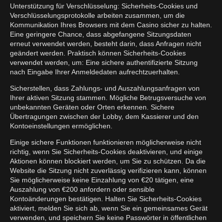
Unterstützung für Verschlüsselung: Sicherheits-Cookies und
Verschlüsselungsprotokolle arbeiten zusammen, um die
Kommunikation Ihres Browsers mit dem Casino sicher zu halten.
Eine geringere Chance, dass abgefangene Sitzungsdaten
erneut verwendet werden, besteht darin, dass Anfragen nicht
geändert werden. Praktisch können Sicherheits-Cookies
verwendet werden, um: Eine sichere authentifizierte Sitzung
nach Eingabe Ihrer Anmeldedaten aufrechtzuerhalten.
Sicherstellen, dass Zahlungs- und Auszahlungsanfragen von
Ihrer aktiven Sitzung stammen. Mögliche Betrugsversuche von
unbekannten Geräten oder Orten erkennen. Sichere
Übertragungen zwischen der Lobby, dem Kassierer und den
Kontoeinstellungen ermöglichen.
Einige sichere Funktionen funktionieren möglicherweise nicht
richtig, wenn Sie Sicherheits-Cookies deaktivieren, und einige
Aktionen können blockiert werden, um Sie zu schützen. Da die
Website die Sitzung nicht zuverlässig verifizieren kann, können
Sie möglicherweise keine Einzahlung von €20 tätigen, eine
Auszahlung von €200 anfordern oder sensible
Kontoänderungen bestätigen. Halten Sie Sicherheits-Cookies
aktiviert, melden Sie sich ab, wenn Sie ein gemeinsames Gerät
verwenden, und speichern Sie keine Passwörter in öffentlichen