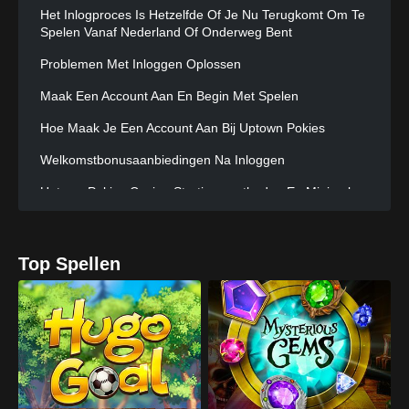
Het Inlogproces Is Hetzelfde Of Je Nu Terugkomt Om Te
Spelen Vanaf Nederland Of Onderweg Bent
Problemen Met Inloggen Oplossen
Maak Een Account Aan En Begin Met Spelen
Hoe Maak Je Een Account Aan Bij Uptown Pokies
Welkomstbonusaanbiedingen Na Inloggen
Uptown Pokies Casino Stortingsmethoden En Minimale
Bijstortingen
Beschikbare Stortingsmethoden
Top Spellen
Hoe Te Opnemen, Hoe Lang Het Duurt En
Identiteitsbewijs
Spelen Op Mobiele Apparaten
Accountbeveiliging, Wachtwoord Resetten En Veilige
Toegang
Licenties, Fair Play En Verantwoord Gokken