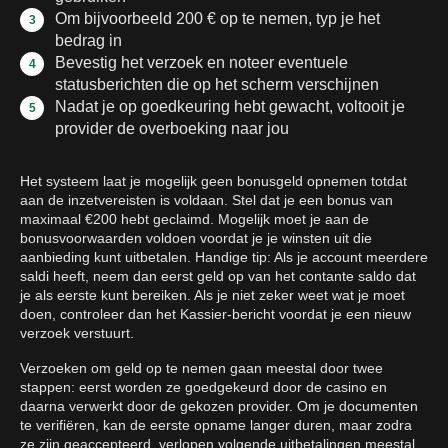
Om bijvoorbeeld 200 € op te nemen, typ je het
bedrag in
Bevestig het verzoek en noteer eventuele
statusberichten die op het scherm verschijnen
Nadat je op goedkeuring hebt gewacht, voltooit je
provider de overboeking naar jou
Het systeem laat je mogelijk geen bonusgeld opnemen totdat
aan de inzetvereisten is voldaan. Stel dat je een bonus van
maximaal €200 hebt geclaimd. Mogelijk moet je aan de
bonusvoorwaarden voldoen voordat je je winsten uit die
aanbieding kunt uitbetalen. Handige tip: Als je account meerdere
saldi heeft, neem dan eerst geld op van het contante saldo dat
je als eerste kunt bereiken. Als je niet zeker weet wat je moet
doen, controleer dan het Kassier-bericht voordat je een nieuw
verzoek verstuurt.
Verzoeken om geld op te nemen gaan meestal door twee
stappen: eerst worden ze goedgekeurd door de casino en
daarna verwerkt door de gekozen provider. Om je documenten
te verifiëren, kan de eerste opname langer duren, maar zodra
ze zijn geaccepteerd, verlopen volgende uitbetalingen meestal