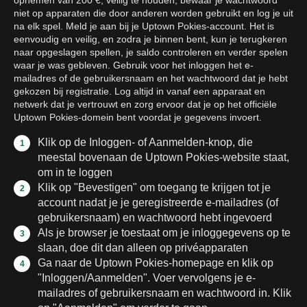
opnemen van 200 €, veilig te houden, bewaar je wachtwoord
niet op apparaten die door anderen worden gebruikt en log je uit
na elk spel. Meld je aan bij je Uptown Pokies-account. Het is
eenvoudig en veilig, en zodra je binnen bent, kun je terugkeren
naar opgeslagen spellen, je saldo controleren en verder spelen
waar je was gebleven. Gebruik voor het inloggen het e-
mailadres of de gebruikersnaam en het wachtwoord dat je hebt
gekozen bij registratie. Log altijd in vanaf een apparaat en
netwerk dat je vertrouwt en zorg ervoor dat je op het officiële
Uptown Pokies-domein bent voordat je gegevens invoert.
Klik op de Inloggen- of Aanmelden-knop, die
meestal bovenaan de Uptown Pokies-website staat,
om in te loggen
Klik op "Bevestigen" om toegang te krijgen tot je
account nadat je je geregistreerde e-mailadres (of
gebruikersnaam) en wachtwoord hebt ingevoerd
Als je browser je toestaat om je inloggegevens op te
slaan, doe dit dan alleen op privéapparaten
Ga naar de Uptown Pokies-homepage en klik op
"Inloggen/Aanmelden". Voer vervolgens je e-
mailadres of gebruikersnaam en wachtwoord in. Klik