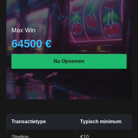
Max Win
64500 €
Nu Opnemen
Transactietype
Typisch minimum
Storting
€10