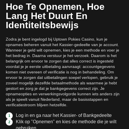
Hoe Te Opnemen, Hoe
Lang Het Duurt En
Identiteitsbewijs
Zodra je bent ingelogd bij Uptown Pokies Casino, kun je
opnames beheren vanuit het Kassier-gedeelte van je account.
Wanneer je geld wilt opnemen, kies je een methode en voer je
het bedrag in. Daarna verstuur je het verzoek. Daarom is het
belangrijk om ervoor te zorgen dat alles correct is ingesteld
voordat je je eerste uitbetaling aanvraagt: accountgegevens
komen niet overeen of verificatie is nog in behandeling. Om
ervoor te zorgen dat uitbetalingen soepel verlopen, gebruik je
zoveel mogelijk dezelfde betaalmethode als waarmee je hebt
gestort en zorg je dat je bankgegevens correct zijn. Je
opnameopties en verwerkingsvolgorde kunnen iets anders zijn
als je speelt vanuit Nederland, maar de basisstappen en
verificatiestroom blijven hetzelfde.
Log in en ga naar het Kassier- of Bankgedeelte
Klik op "Opnemen" en kies de methode die je wilt
gebruiken