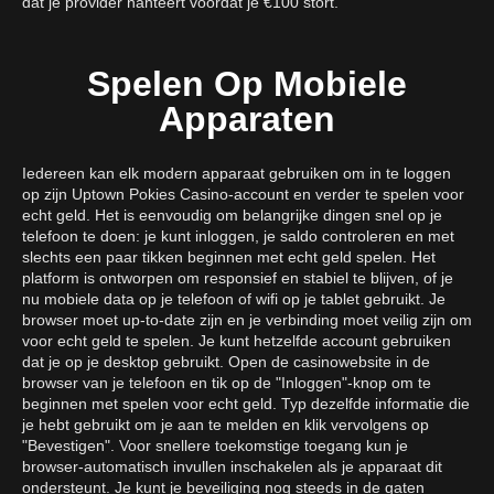
dat je provider hanteert voordat je €100 stort.
Spelen Op Mobiele
Apparaten
Iedereen kan elk modern apparaat gebruiken om in te loggen
op zijn Uptown Pokies Casino-account en verder te spelen voor
echt geld. Het is eenvoudig om belangrijke dingen snel op je
telefoon te doen: je kunt inloggen, je saldo controleren en met
slechts een paar tikken beginnen met echt geld spelen. Het
platform is ontworpen om responsief en stabiel te blijven, of je
nu mobiele data op je telefoon of wifi op je tablet gebruikt. Je
browser moet up-to-date zijn en je verbinding moet veilig zijn om
voor echt geld te spelen. Je kunt hetzelfde account gebruiken
dat je op je desktop gebruikt. Open de casinowebsite in de
browser van je telefoon en tik op de "Inloggen"-knop om te
beginnen met spelen voor echt geld. Typ dezelfde informatie die
je hebt gebruikt om je aan te melden en klik vervolgens op
"Bevestigen". Voor snellere toekomstige toegang kun je
browser-automatisch invullen inschakelen als je apparaat dit
ondersteunt. Je kunt je beveiliging nog steeds in de gaten