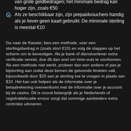
van grote geldbedragen; het minimale bedrag kan
hoger zijn, zoals €50
Als ze beschikbaar zijn, zijn prepaidvouchers handig
als je liever geen kaart gebruikt. De minimale storting
is meestal €10
Ga naar de Kassier, kies een methode, voer een
stortingsbedrag in (zoals stort €10) en volg de stappen op het
scherm om te bevestigen. Als je bank of dienstverlener extra
verificatie vereist, doe dit dan snel om time-outs te voorkomen.
Als een methode niet werkt, probeer dan een andere of pas je
bijstorting aan zodat deze binnen de getoonde limieten valt,
bijvoorbeeld door $20 aan je storting toe te voegen in plaats van
$10. Het kan ook helpen als de informatie over je
betaalrekening overeenkomt met de informatie over je account
bij de casino. Dit is vooral belangrijk als je Nederlands of
registratielocatie ervoor zorgt dat sommige aanbieders extra
controles uitvoeren.