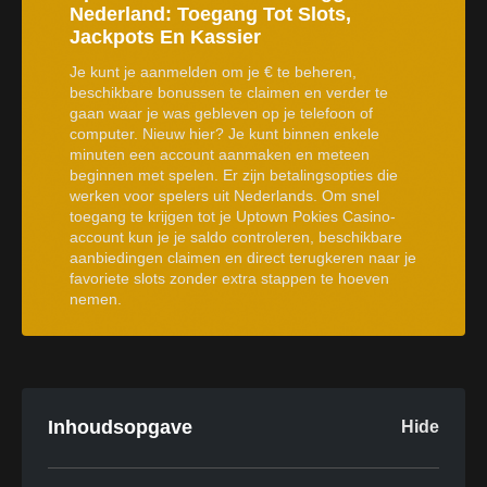
Nederland: Toegang Tot Slots,
Jackpots En Kassier
Je kunt je aanmelden om je € te beheren,
beschikbare bonussen te claimen en verder te
gaan waar je was gebleven op je telefoon of
computer. Nieuw hier? Je kunt binnen enkele
minuten een account aanmaken en meteen
beginnen met spelen. Er zijn betalingsopties die
werken voor spelers uit Nederlands. Om snel
toegang te krijgen tot je Uptown Pokies Casino-
account kun je je saldo controleren, beschikbare
aanbiedingen claimen en direct terugkeren naar je
favoriete slots zonder extra stappen te hoeven
nemen.
Inhoudsopgave
Hide