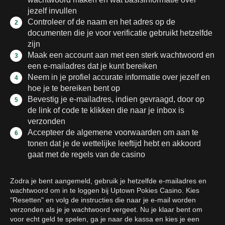
jezelf invullen
Controleer of de naam en het adres op de
documenten die je voor verificatie gebruikt hetzelfde
zijn
Maak een account aan met een sterk wachtwoord en
een e-mailadres dat je kunt bereiken
Neem in je profiel accurate informatie over jezelf en
hoe je te bereiken bent op
Bevestig je e-mailadres, indien gevraagd, door op
de link of code te klikken die naar je inbox is
verzonden
Accepteer de algemene voorwaarden om aan te
tonen dat je de wettelijke leeftijd hebt en akkoord
gaat met de regels van de casino
Zodra je bent aangemeld, gebruik je hetzelfde e-mailadres en
wachtwoord om in te loggen bij Uptown Pokies Casino. Kies
"Resetten" en volg de instructies die naar je e-mail worden
verzonden als je je wachtwoord vergeet. Nu je klaar bent om
voor echt geld te spelen, ga je naar de kassa en kies je een