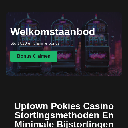
Welkomstaanbod
Stort €20 en claim je bonus
Bonus Claimen
Uptown Pokies Casino
Stortingsmethoden En
Minimale Bijstortingen