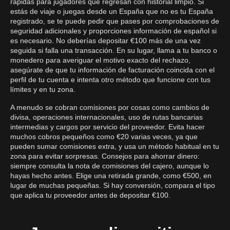
rápidas para jugadores que regresan con historial limpio. Si
estás de viaje o juegas desde un España que no es tu España
registrado, se te puede pedir que pases por comprobaciones de
seguridad adicionales y proporciones información de español si
es necesario. No deberías depositar €100 más de una vez
seguida si falla una transacción. En su lugar, llama a tu banco o
monedero para averiguar el motivo exacto del rechazo,
asegúrate de que tu información de facturación coincida con el
perfil de tu cuenta e intenta otro método que funcione con tus
límites y en tu zona.
A menudo se cobran comisiones por cosas como cambios de
divisa, operaciones internacionales, uso de rutas bancarias
intermedias y cargos por servicio del proveedor. Evita hacer
muchos cobros pequeños como €20 varias veces, ya que
pueden sumar comisiones extra, y usa un método habitual en tu
zona para evitar sorpresas. Consejos para ahorrar dinero:
siempre consulta la nota de comisiones del cajero, aunque lo
hayas hecho antes. Elige una retirada grande, como €500, en
lugar de muchas pequeñas. Si hay conversión, compara el tipo
que aplica tu proveedor antes de depositar €100.