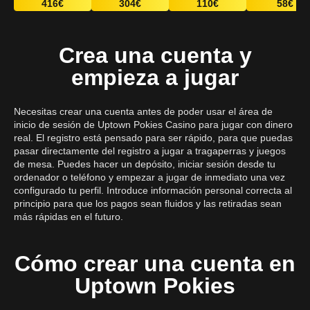
416€
304€
110€
58€
Crea una cuenta y
empieza a jugar
Necesitas crear una cuenta antes de poder usar el área de
inicio de sesión de Uptown Pokies Casino para jugar con dinero
real. El registro está pensado para ser rápido, para que puedas
pasar directamente del registro a jugar a tragaperras y juegos
de mesa. Puedes hacer un depósito, iniciar sesión desde tu
ordenador o teléfono y empezar a jugar de inmediato una vez
configurado tu perfil. Introduce información personal correcta al
principio para que los pagos sean fluidos y las retiradas sean
más rápidas en el futuro.
Cómo crear una cuenta en
Uptown Pokies