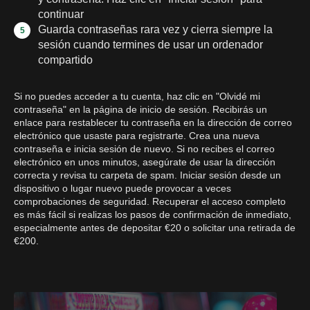
continuar
Guarda contraseñas rara vez y cierra siempre la
sesión cuando termines de usar un ordenador
compartido
Si no puedes acceder a tu cuenta, haz clic en "Olvidé mi
contraseña" en la página de inicio de sesión. Recibirás un
enlace para restablecer tu contraseña en la dirección de correo
electrónico que usaste para registrarte. Crea una nueva
contraseña e inicia sesión de nuevo. Si no recibes el correo
electrónico en unos minutos, asegúrate de usar la dirección
correcta y revisa tu carpeta de spam. Iniciar sesión desde un
dispositivo o lugar nuevo puede provocar a veces
comprobaciones de seguridad. Recuperar el acceso completo
es más fácil si realizas los pasos de confirmación de inmediato,
especialmente antes de depositar €20 o solicitar una retirada de
€200.