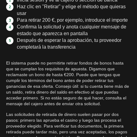
Haz clic en "Retirar" y elige el método que quieras
usar
Para retirar 200 €, por ejemplo, introduce el importe
Confirma la solicitud y anota cualquier mensaje de
estado que aparezca en pantalla
Después de esperar la aprobación, tu proveedor
completará la transferencia
El sistema puede no permitirte retirar fondos de bonos hasta
que se cumplan los requisitos de apuesta. Digamos que
reclamaste un bono de hasta €200. Puede que tengas que
cumplir los términos del bono antes de poder retirar tus
ganancias de esa oferta. Consejo útil: si tu cuenta tiene más de
un saldo, retira dinero del saldo en efectivo al que puedas
acceder primero. Si no estás seguro de qué hacer, consulta el
mensaje del cajero antes de enviar otra solicitud.
Las solicitudes de retirada de dinero suelen pasar por dos
pasos: primero las aprueba el casino y luego las procesa el
proveedor elegido. Para verificar tus documentos, la primera
retirada puede tardar más, pero una vez aceptadas, los pagos