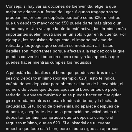
Consejo: si hay varias opciones de bienvenida, elige la que
mejor se adapte a tu forma de jugar. Algunas tragaperras se
prueban mejor con un depósito pequeño como €20, mientras
que un depósito mayor como €50 puede darte más giros o un
bono mayor. Una vez que la oferta esté activa, los términos más
importantes suelen mostrarse en un solo lugar en tu cuenta. Por
ejemplo, los requisitos de apuesta, el importe máximo de
retirada y los juegos que cuentan se mostrarán allí. Estos
detalles son importantes porque afectan a la rapidez con la que
puedes convertir el bono en dinero real y a las apuestas que
puedes hacer mientras cumples los requisitos.
Aquí están los detalles del bono que puedes ver tras iniciar
sesión: Depósito mínimo (por ejemplo, €20): esto te indica
cuánto debes depositar para obtener el bono de bienvenida; el
número de veces que debes apostar el bono antes de poder
retirarlo; la apuesta máxima que se puede hacer en cualquier
giro o ronda mientras se usan fondos de bono; y la fecha de
caducidad. Si tu bono de bienvenida no aparece después de
depositar, asegúrate de que la promoción se activó antes de
depositar; también comprueba que tu depósito cumplió el
requisito mínimo, que es €20. Si el historial de tu cuenta
muestra que todo está bien, pero el bono sigue sin aparecer,