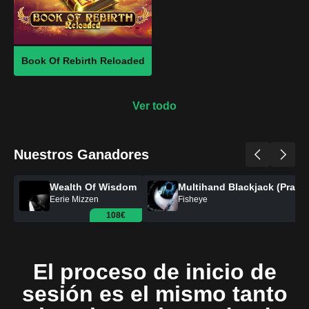
Book Of Rebirth Reloaded
Ver todo
Nuestros Ganadores
Wealth Of Wisdom
Multihand Blackjack (Pragm
Eerie Mizzen
Fisheye
108€
El proceso de inicio de
sesión es el mismo tanto