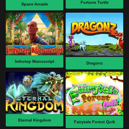
Fortune Turtle
Space Arcade
Imhotep Manuscript
Dragonz
Eternal Kingdom
Fairytale Forest Quik