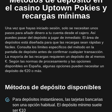
el casino Uptown Pokies y
recargas mínimas
Una vez que hayas iniciado sesión, solo se necesitan unos
pasos para añadir dinero a tu cuenta desde el cajero. Así
puedes pasar del depósito a jugar de inmediato. El área de
depósitos está diseñada para que las recargas sean rápidas y
fáciles. Consulta los límites específicos del método en la
pantalla de depósito antes de confirmar cualquier transacción.
La mayoría de las recargas requieren un depósito de al menos
€. Según las normas de procesamiento y las opciones
disponibles en España, algunas opciones pueden necesitar un
depósito de €20 o más.
Métodos de depósito disponibles
Para depósitos instantáneos, las tarjetas bancarias
son una opción habitual. El depósito mínimo suele
ser €10