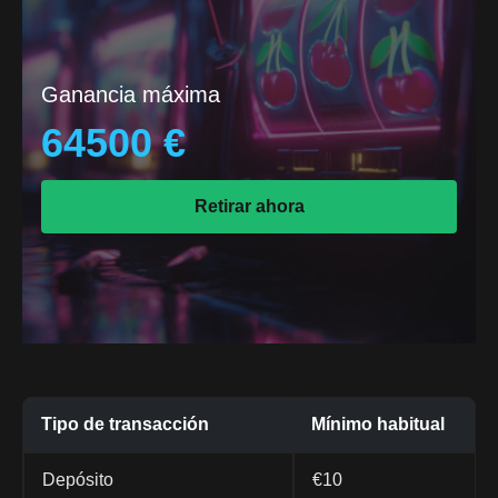
Ganancia máxima
64500 €
Retirar ahora
Tipo de transacción
Mínimo habitual
Depósito
€10