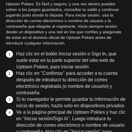
Uptown Pokies. Es fácil y seguro, y una vez dentro puedes
volver a los juegos guardados, consultar tu saldo y continuar
jugando justo donde lo dejaste. Para iniciar sesión, usa la
dirección de correo electrónico o nombre de usuario y la
contraseña que elegiste al registrarte. Inicia siempre sesión
desde un dispositivo y una red en los que confíes y asegúrate
de estar en el dominio oficial de Uptown Pokies antes de
introducir cualquier información.
Haz clic en el botón Iniciar sesión o Sign In, que
suele estar en la parte superior del sitio web de
Uptown Pokies, para iniciar sesión
Haz clic en "Confirmar" para acceder a tu cuenta
después de introducir tu dirección de correo
electrónico registrada (o nombre de usuario) y
contraseña
Si tu navegador te permite guardar tu información de
inicio de sesión, hazlo solo en dispositivos privados
Ve a la página principal de Uptown Pokies y haz clic
en "Iniciar sesión/Sign In". Luego introduce tu
dirección de correo electrónico o nombre de usuario
y contraseña. Haz clic en "Iniciar sesión" para