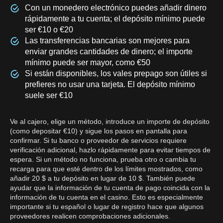
Con un monedero electrónico puedes añadir dinero
rápidamente a tu cuenta; el depósito mínimo puede
ser €10 o €20
Las transferencias bancarias son mejores para
enviar grandes cantidades de dinero; el importe
mínimo puede ser mayor, como €50
Si están disponibles, los vales prepago son útiles si
prefieres no usar una tarjeta. El depósito mínimo
suele ser €10
Ve al cajero, elige un método, introduce un importe de depósito
(como depositar €10) y sigue los pasos en pantalla para
confirmar. Si tu banco o proveedor de servicios requiere
verificación adicional, hazlo rápidamente para evitar tiempos de
espera. Si un método no funciona, prueba otro o cambia tu
recarga para que esté dentro de los límites mostrados, como
añadir 20 $ a tu depósito en lugar de 10 $. También puede
ayudar que la información de tu cuenta de pago coincida con la
información de tu cuenta en el casino. Esto es especialmente
importante si tu español o lugar de registro hace que algunos
proveedores realicen comprobaciones adicionales.