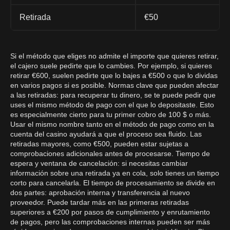
Retirada
€50
Si el método que eliges no admite el importe que quieres retirar,
el cajero suele pedirte que lo cambies. Por ejemplo, si quieres
retirar €600, suelen pedirte que lo bajes a €500 o que lo dividas
en varios pagos si es posible. Normas clave que pueden afectar
a las retiradas: para recuperar tu dinero, se te puede pedir que
uses el mismo método de pago con el que lo depositaste. Esto
es especialmente cierto para tu primer cobro de 100 $ o más.
Usar el mismo nombre tanto en el método de pago como en la
cuenta del casino ayudará a que el proceso sea fluido. Las
retiradas mayores, como €500, pueden estar sujetas a
comprobaciones adicionales antes de procesarse. Tiempo de
espera y ventana de cancelación: si necesitas cambiar
información sobre una retirada ya en cola, solo tienes un tiempo
corto para cancelarla. El tiempo de procesamiento se divide en
dos partes: aprobación interna y transferencia al nuevo
proveedor. Puede tardar más en las primeras retiradas
superiores a €200 por pasos de cumplimiento y enrutamiento
de pagos, pero las comprobaciones internas pueden ser más