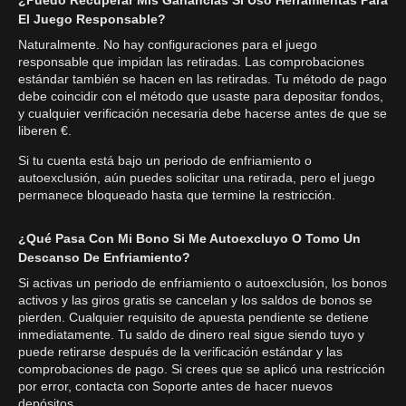
El Juego Responsable?
Naturalmente. No hay configuraciones para el juego
responsable que impidan las retiradas. Las comprobaciones
estándar también se hacen en las retiradas. Tu método de pago
debe coincidir con el método que usaste para depositar fondos,
y cualquier verificación necesaria debe hacerse antes de que se
liberen €.
Si tu cuenta está bajo un periodo de enfriamiento o
autoexclusión, aún puedes solicitar una retirada, pero el juego
permanece bloqueado hasta que termine la restricción.
¿Qué Pasa Con Mi Bono Si Me Autoexcluyo O Tomo Un
Descanso De Enfriamiento?
Si activas un periodo de enfriamiento o autoexclusión, los bonos
activos y las giros gratis se cancelan y los saldos de bonos se
pierden. Cualquier requisito de apuesta pendiente se detiene
inmediatamente. Tu saldo de dinero real sigue siendo tuyo y
puede retirarse después de la verificación estándar y las
comprobaciones de pago. Si crees que se aplicó una restricción
por error, contacta con Soporte antes de hacer nuevos
depósitos.