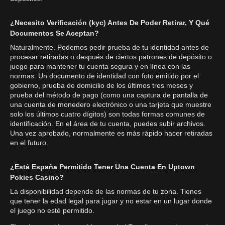
¿Necesito Verificación (kyc) Antes De Poder Retirar, Y Qué
Documentos Se Aceptan?
Naturalmente. Podemos pedir prueba de tu identidad antes de
procesar retiradas o después de ciertos patrones de depósito o
juego para mantener tu cuenta segura y en línea con las
normas. Un documento de identidad con foto emitido por el
gobierno, prueba de domicilio de los últimos tres meses y
prueba del método de pago (como una captura de pantalla de
una cuenta de monedero electrónico o una tarjeta que muestre
solo los últimos cuatro dígitos) son todas formas comunes de
identificación. En el área de tu cuenta, puedes subir archivos.
Una vez aprobado, normalmente es más rápido hacer retiradas
en el futuro.
¿Está España Permitido Tener Una Cuenta En Uptown
Pokies Casino?
La disponibilidad depende de las normas de tu zona. Tienes
que tener la edad legal para jugar y no estar en un lugar donde
el juego no esté permitido.