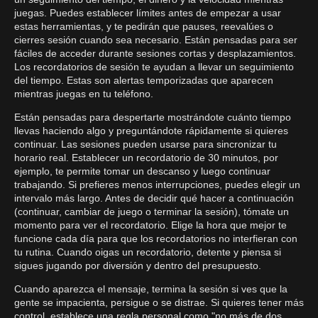
juegas. Puedes establecer límites antes de empezar a usar
estas herramientas, y te pedirán que pauses, reevalúes o
cierres sesión cuando sea necesario. Están pensadas para ser
fáciles de acceder durante sesiones cortas y desplazamientos.
Los recordatorios de sesión te ayudan a llevar un seguimiento
del tiempo. Estas son alertas temporizadas que aparecen
mientras juegas en tu teléfono.
Están pensadas para despertarte mostrándote cuánto tiempo
llevas haciendo algo y preguntándote rápidamente si quieres
continuar. Las sesiones pueden usarse para sincronizar tu
horario real. Establecer un recordatorio de 30 minutos, por
ejemplo, te permite tomar un descanso y luego continuar
trabajando. Si prefieres menos interrupciones, puedes elegir un
intervalo más largo. Antes de decidir qué hacer a continuación
(continuar, cambiar de juego o terminar la sesión), tómate un
momento para ver el recordatorio. Elige la hora que mejor te
funcione cada día para que los recordatorios no interfieran con
tu rutina. Cuando oigas un recordatorio, detente y piensa si
sigues jugando por diversión y dentro del presupuesto.
Cuando aparezca el mensaje, termina la sesión si ves que la
gente se impacienta, persigue o se distrae. Si quieres tener más
control, establece una regla personal como "no más de dos