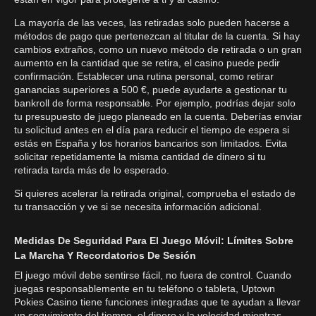
La mayoría de las veces, las retiradas solo pueden hacerse a
métodos de pago que pertenezcan al titular de la cuenta. Si hay
cambios extraños, como un nuevo método de retirada o un gran
aumento en la cantidad que se retira, el casino puede pedir
confirmación. Establecer una rutina personal, como retirar
ganancias superiores a 500 €, puede ayudarte a gestionar tu
bankroll de forma responsable. Por ejemplo, podrías dejar solo
tu presupuesto de juego planeado en la cuenta. Deberías enviar
tu solicitud antes en el día para reducir el tiempo de espera si
estás en España y los horarios bancarios son limitados. Evita
solicitar repetidamente la misma cantidad de dinero si tu
retirada tarda más de lo esperado.
Si quieres acelerar la retirada original, comprueba el estado de
tu transacción y ve si se necesita información adicional.
Medidas De Seguridad Para El Juego Móvil: Límites Sobre
La Marcha Y Recordatorios De Sesión
El juego móvil debe sentirse fácil, no fuera de control. Cuando
juegas responsablemente en tu teléfono o tableta, Uptown
Pokies Casino tiene funciones integradas que te ayudan a llevar
un seguimiento del tiempo, el dinero y la velocidad mientras