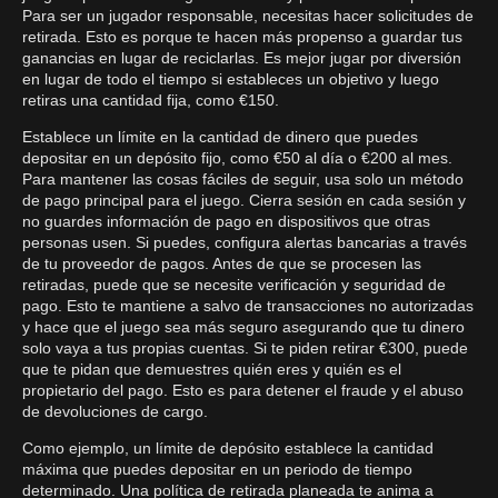
Para ser un jugador responsable, necesitas hacer solicitudes de
retirada. Esto es porque te hacen más propenso a guardar tus
ganancias en lugar de reciclarlas. Es mejor jugar por diversión
en lugar de todo el tiempo si estableces un objetivo y luego
retiras una cantidad fija, como €150.
Establece un límite en la cantidad de dinero que puedes
depositar en un depósito fijo, como €50 al día o €200 al mes.
Para mantener las cosas fáciles de seguir, usa solo un método
de pago principal para el juego. Cierra sesión en cada sesión y
no guardes información de pago en dispositivos que otras
personas usen. Si puedes, configura alertas bancarias a través
de tu proveedor de pagos. Antes de que se procesen las
retiradas, puede que se necesite verificación y seguridad de
pago. Esto te mantiene a salvo de transacciones no autorizadas
y hace que el juego sea más seguro asegurando que tu dinero
solo vaya a tus propias cuentas. Si te piden retirar €300, puede
que te pidan que demuestres quién eres y quién es el
propietario del pago. Esto es para detener el fraude y el abuso
de devoluciones de cargo.
Como ejemplo, un límite de depósito establece la cantidad
máxima que puedes depositar en un periodo de tiempo
determinado. Una política de retirada planeada te anima a