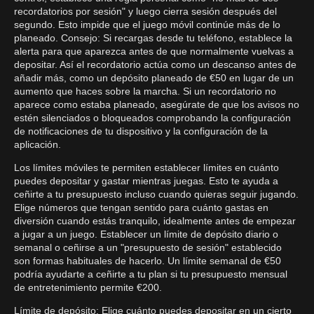
recordatorios por sesión" y luego cierra sesión después del
segundo. Esto impide que el juego móvil continúe más de lo
planeado. Consejo: Si recargas desde tu teléfono, establece la
alerta para que aparezca antes de que normalmente vuelvas a
depositar. Así el recordatorio actúa como un descanso antes de
añadir más, como un depósito planeado de €50 en lugar de un
aumento que haces sobre la marcha. Si un recordatorio no
aparece como estaba planeado, asegúrate de que los avisos no
estén silenciados o bloqueados comprobando la configuración
de notificaciones de tu dispositivo y la configuración de la
aplicación.
Los límites móviles te permiten establecer límites en cuánto
puedes depositar y gastar mientras juegas. Esto te ayuda a
ceñirte a tu presupuesto incluso cuando quieras seguir jugando.
Elige números que tengan sentido para cuánto gastas en
diversión cuando estás tranquilo, idealmente antes de empezar
a jugar a un juego. Establecer un límite de depósito diario o
semanal o ceñirse a un "presupuesto de sesión" establecido
son formas habituales de hacerlo. Un límite semanal de €50
podría ayudarte a ceñirte a tu plan si tu presupuesto mensual
de entretenimiento permite €200.
Límite de depósito: Elige cuánto puedes depositar en un cierto