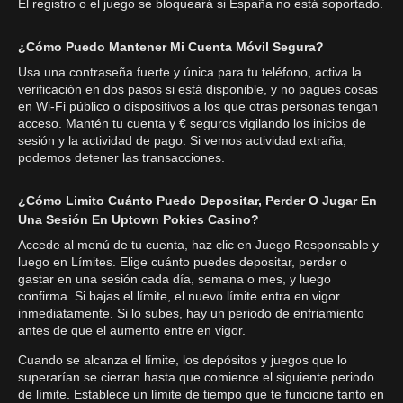
El registro o el juego se bloqueará si España no está soportado.
¿Cómo Puedo Mantener Mi Cuenta Móvil Segura?
Usa una contraseña fuerte y única para tu teléfono, activa la
verificación en dos pasos si está disponible, y no pagues cosas
en Wi-Fi público o dispositivos a los que otras personas tengan
acceso. Mantén tu cuenta y € seguros vigilando los inicios de
sesión y la actividad de pago. Si vemos actividad extraña,
podemos detener las transacciones.
¿Cómo Limito Cuánto Puedo Depositar, Perder O Jugar En
Una Sesión En Uptown Pokies Casino?
Accede al menú de tu cuenta, haz clic en Juego Responsable y
luego en Límites. Elige cuánto puedes depositar, perder o
gastar en una sesión cada día, semana o mes, y luego
confirma. Si bajas el límite, el nuevo límite entra en vigor
inmediatamente. Si lo subes, hay un periodo de enfriamiento
antes de que el aumento entre en vigor.
Cuando se alcanza el límite, los depósitos y juegos que lo
superarían se cierran hasta que comience el siguiente periodo
de límite. Establece un límite de tiempo que te funcione tanto en