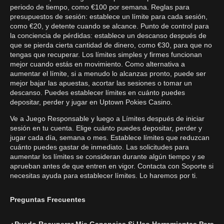
periodo de tiempo, como €100 por semana. Reglas para
presupuestos de sesión: establece un límite para cada sesión,
como €20, y detente cuando se alcance. Punto de control para
la conciencia de pérdidas: establece un descanso después de
que se pierda cierta cantidad de dinero, como €30, para que no
tengas que recuperar. Los límites simples y firmes funcionan
mejor cuando estás en movimiento. Como alternativa a
aumentar el límite, si a menudo lo alcanzas pronto, puede ser
mejor bajar las apuestas, acortar las sesiones o tomar un
descanso. Puedes establecer límites en cuánto puedes
depositar, perder y jugar en Uptown Pokies Casino.
Ve a Juego Responsable y luego a Límites después de iniciar
sesión en tu cuenta. Elige cuánto puedes depositar, perder y
jugar cada día, semana o mes. Establece límites que reduzcan
cuánto puedes gastar de inmediato. Las solicitudes para
aumentar los límites se consideran durante algún tiempo y se
aprueban antes de que entren en vigor. Contacta con Soporte si
necesitas ayuda para establecer límites. Lo haremos por ti.
Preguntas Frecuentes
¿Puedo Recuperar Mis Ganancias Si Uso Herramientas Para