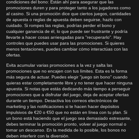
condiciones del bono: Están ahí para asegurar que las
promociones duren y para proteger tanto a los jugadores como
al casino. Si una promoción dice que ciertos juegos, cantidades
de apuesta o reglas de apuesta deben seguirse, hazlo con
cuidado. Si rompes las reglas, podrías perder el bono y
cualquier ganancia de él, lo que puede ser frustrante y podría
llevarte a hacer cosas arriesgadas para "recuperarlo". Hay
controles que puedes usar para las promociones. Si quieres
menos tentaciones, puedes cambiar cómo interactúas con las
ofertas.
Evita acumular varias promociones a la vez y salta las
promociones que no encajen con tus límites. Esta es la forma
más segura de actuar. Puedes elegir "juego sin bono" cuando
quieras estar completamente libre y no tener que hacer ninguna
apuesta. Si notas que estás dedicando más tiempo a perseguir
promociones que a disfrutar del juego, deja de aceptar ofertas
durante un tiempo. Desactiva los correos electrónicos de
marketing y las notificaciones si te hacen hacer depósitos
impulsivos de €20 o €50 que no están en línea con tu plan. Si
un bono está haciendo que el juego sea demasiado estresante,
debes terminar la promoción pronto, volver al juego normal o
tomar un descanso. En la medida de lo posible, los bonos no
deben interferir con la diversión.