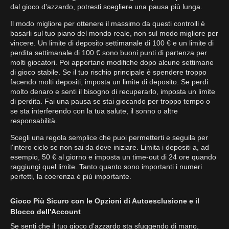
dal gioco d'azzardo, potresti scegliere una pausa più lunga.
Il modo migliore per ottenere il massimo da questi controlli è
basarli sul tuo piano del mondo reale, non sul modo migliore per
vincere. Un limite di deposito settimanale di 100 € e un limite di
perdita settimanale di 100 € sono buoni punti di partenza per
molti giocatori. Poi apportano modifiche dopo alcune settimane
di gioco stabile. Se il tuo rischio principale è spendere troppo
facendo molti depositi, imposta un limite di deposito. Se perdi
molto denaro e senti il bisogno di recuperarlo, imposta un limite
di perdita. Fai una pausa se stai giocando per troppo tempo o
se sta interferendo con la tua salute, il sonno o altre
responsabilità.
Scegli una regola semplice che puoi permetterti e seguila per
l'intero ciclo se non sai da dove iniziare. Limita i depositi a, ad
esempio, 50 € al giorno e imposta un time-out di 24 ore quando
raggiungi quel limite. Tanto quanto sono importanti i numeri
perfetti, la coerenza è più importante.
Gioco Più Sicuro con le Opzioni di Autoesclusione e il
Blocco dell'Account
Se senti che il tuo gioco d'azzardo sta sfuggendo di mano,