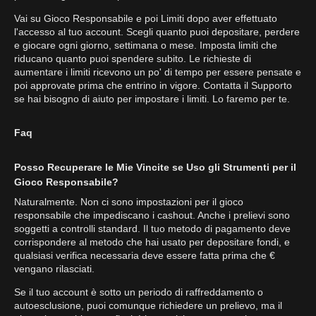
Vai su Gioco Responsabile e poi Limiti dopo aver effettuato
l'accesso al tuo account. Scegli quanto puoi depositare, perdere
e giocare ogni giorno, settimana o mese. Imposta limiti che
riducano quanto puoi spendere subito. Le richieste di
aumentare i limiti ricevono un po' di tempo per essere pensate e
poi approvate prima che entrino in vigore. Contatta il Supporto
se hai bisogno di aiuto per impostare i limiti. Lo faremo per te.
Faq
Posso Recuperare le Mie Vincite se Uso gli Strumenti per il
Gioco Responsabile?
Naturalmente. Non ci sono impostazioni per il gioco
responsabile che impediscano i cashout. Anche i prelievi sono
soggetti a controlli standard. Il tuo metodo di pagamento deve
corrispondere al metodo che hai usato per depositare fondi, e
qualsiasi verifica necessaria deve essere fatta prima che €
vengano rilasciati.
Se il tuo account è sotto un periodo di raffreddamento o
autoesclusione, puoi comunque richiedere un prelievo, ma il