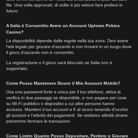
file. Una volta approvati, di solito è più veloce fare prelievi in
futuro.
A Italia è Consentito Avere un Account Uptown Pokies
Casino?
La disponibilità dipende dalle regole nella tua zona. Devi avere
l'età legale per giocare d'azzardo e non trovarti in un luogo dove
il gioco d'azzardo non è consentito.
La registrazione o il gioco sarà bloccato se Italia non è
supportato.
Come Posso Mantenere Sicuro il Mio Account Mobile?
Usa una password forte e unica per il tuo telefono, attiva la
verifica in due passaggi se disponibile, e non pagare per cose
su Wi-Fi pubblico o dispositivi a cui altre persone hanno
accesso. Mantieni il tuo account e € al sicuro tenendo d'occhio
gli accessi e l'attività dei pagamenti. Se vediamo attività strane,
potremmo fermare le transazioni.
Come Limito Quanto Posso Depositare, Perdere o Giocare