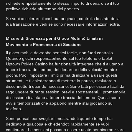
richiedere ripetutamente lo stesso importo di denaro se il tuo
prelievo richiede più tempo del previsto.
Se vuoi accelerare il cashout originale, controlla lo stato della
tua transazione e vedi se sono necessarie informazioni extra.
Misure di Sicurezza per il Gioco Mobile: Limiti in
Movimento e Promemoria di Sessione
Il gioco mobile dovrebbe sentirsi facile, non fuori controllo.
Quando giochi responsabilmente sul tuo telefono o tablet,
Uptown Pokies Casino ha funzionalità integrate che ti aiutano a
tenere traccia del tempo, del denaro e della velocità mentre
giochi. Puoi impostare i limiti prima di iniziare a usare questi
strumenti, e ti chiederanno di mettere in pausa, rivalutare o
disconnetterti quando necessario. Sono fatti per essere facili da
raggiungere durante sessioni brevi e spostamenti. I promemoria
di sessione ti aiutano a tenere traccia del tempo. Questi sono
avvisi temporizzati che appaiono mentre stai giocando sul
telefono.
Sono pensati per svegliarti mostrandoti quanto tempo hai
dedicato a qualcosa e chiedendoti rapidamente se vuoi
continuare. Le sessioni possono essere usate per sincronizzare