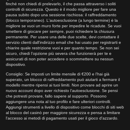
finché non chiedi di prelevarlo, il che passa attraverso i soliti
controlli di sicurezza. Questo è il modo migliore per fare una
pausa subito dopo una sessione rischiosa: il raffreddamento
(blocco temporaneo). L'autoesclusione (a lungo termine) è la
migliore se vuoi un muro forte per impedire le ricadute. Se vuoi
smettere di giocare per sempre, puoi richiedere la chiusura
permanente. Per usare una delle due scelte, devi contattare il
servizio clienti dall'indirizzo email che hai usato per registrarti e
chiarire quale restrizione vuoi e per quanto tempo. Se non sei
sicuro, chiedi l'opzione più severa che funzionerà per te e
assicurati di non poter accedere o scommettere su nessun
dispositivo.
Consiglio: Se imposti un limite mensile di €200 e l'hai già
superato, un blocco di raffreddamento può aiutarti a fermare il
modello mentre ripensi ai tuoi limiti. Non provare ad aprire un
nuovo account dopo aver richiesto l'autoesclusione. Se pensi
che potresti provare, fallo sapere al supporto. Possono
aggiungere una nota al tuo profilo e fare ulteriori controlli.
Aggiungi strumenti a livello di dispositivo come blocchi di siti web
al blocco del casinò per maggiore sicurezza e pensa a limitare
l'accesso ai metodi di pagamento usati per il gioco d'azzardo.