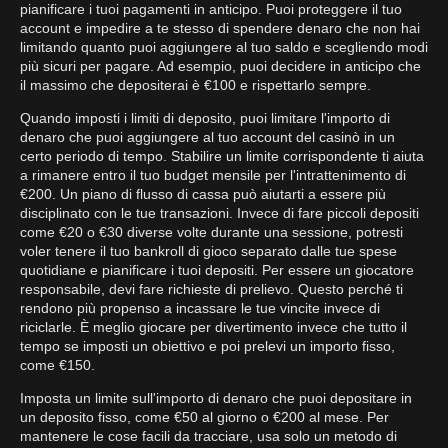
pianificare i tuoi pagamenti in anticipo. Puoi proteggere il tuo
account e impedire a te stesso di spendere denaro che non hai
limitando quanto puoi aggiungere al tuo saldo e scegliendo modi
più sicuri per pagare. Ad esempio, puoi decidere in anticipo che
il massimo che depositerai è €100 e rispettarlo sempre.
Quando imposti i limiti di deposito, puoi limitare l'importo di
denaro che puoi aggiungere al tuo account del casinò in un
certo periodo di tempo. Stabilire un limite corrispondente ti aiuta
a rimanere entro il tuo budget mensile per l'intrattenimento di
€200. Un piano di flusso di cassa può aiutarti a essere più
disciplinato con le tue transazioni. Invece di fare piccoli depositi
come €20 o €30 diverse volte durante una sessione, potresti
voler tenere il tuo bankroll di gioco separato dalle tue spese
quotidiane e pianificare i tuoi depositi. Per essere un giocatore
responsabile, devi fare richieste di prelievo. Questo perché ti
rendono più propenso a incassare le tue vincite invece di
riciclarle. È meglio giocare per divertimento invece che tutto il
tempo se imposti un obiettivo e poi prelevi un importo fisso,
come €150.
Imposta un limite sull'importo di denaro che puoi depositare in
un deposito fisso, come €50 al giorno o €200 al mese. Per
mantenere le cose facili da tracciare, usa solo un metodo di